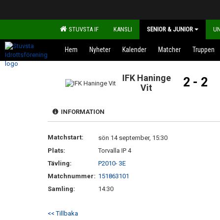
STUVSTA IF
KANSLI
SENIOR & JUNIOR
U
Hem
Nyheter
Kalender
Matcher
Truppen
IFK Haninge
2 - 2
Vit
INFORMATION
Matchstart:
sön 14 september, 15:30
Plats:
Torvalla IP 4
Tävling:
P2010- 3E
Matchnummer:
151863101
Samling:
14:30
<< Tillbaka