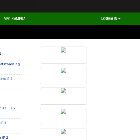
VEO KAMERA
LOGGA IN
R
ottsförening
sta IF 2
-Tellus 2
IF 1
 IF 2