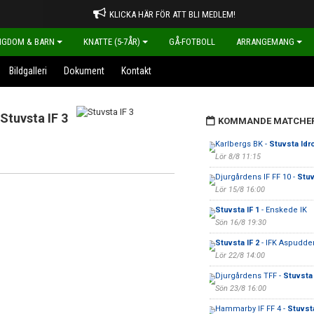
KLICKA HÄR FÖR ATT BLI MEDLEM!
NGDOM & BARN
KNATTE (5-7ÅR)
GÅ-FOTBOLL
ARRANGEMANG
Bildgalleri
Dokument
Kontakt
Stuvsta IF 3
KOMMANDE MATCHE
Karlbergs BK -
Stuvsta Idr
Lör 8/8 11:15
Djurgårdens IF FF 10 -
Stuv
Lör 15/8 16:00
Stuvsta IF 1
- Enskede IK
Sön 16/8 19:30
Stuvsta IF 2
- IFK Aspudden
Lör 22/8 14:00
Djurgårdens TFF -
Stuvsta 
Sön 23/8 16:00
Hammarby IF FF 4 -
Stuvsta