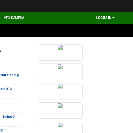
VEO KAMERA
LOGGA IN
R
ottsförening
sta IF 2
-Tellus 2
IF 1