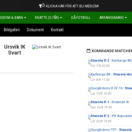
KLICKA HÄR FÖR ATT BLI MEDLEM!
NGDOM & BARN
KNATTE (5-7ÅR)
GÅ-FOTBOLL
ARRANGEMANG
Bildgalleri
Dokument
Kontakt
Ursvik IK
KOMMANDE MATCHE
Svart
Stuvsta IF 2
- Karlbergs BK
Fre 7/8 20:00
Karlbergs BK -
Stuvsta Idr
Lör 8/8 11:00
Djurgårdens IF FF 10 -
Stuv
Lör 15/8 16:00
Stuvsta IF 1
- Enskede IK
Sön 16/8 19:30
Stuvsta IF 2
- IFK Aspudden
Lör 22/8 14:00
Djurgårdens TFF -
Stuvsta 