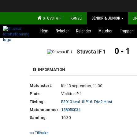
STUVSTA IF
KANSLI
SENIOR & JUNIOR
U
Hem
Nyheter
Kalender
Matcher
Truppen
0 - 1
Stuvsta IF 1
INFORMATION
Matchstart:
lör 13 september, 11:30
Plats:
Visättra IP 1
Tävling:
P2010 kval till P16- Div 2 Höst
Matchnummer:
158050034
Samling:
10:30
<< Tillbaka