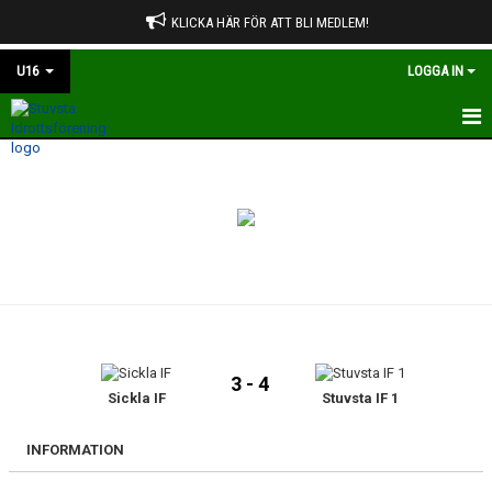
KLICKA HÄR FÖR ATT BLI MEDLEM!
U16
LOGGA IN
HEM
NYHETER
KALENDER
MATCHER
TRUPPEN
3 - 4
BILDGALLERI
Sickla IF
Stuvsta IF 1
DOKUMENT
INFORMATION
KONTAKT