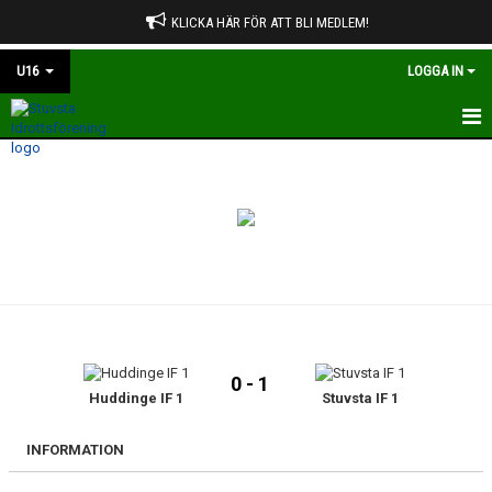
KLICKA HÄR FÖR ATT BLI MEDLEM!
U16
LOGGA IN
HEM
NYHETER
KALENDER
MATCHER
TRUPPEN
0 - 1
BILDGALLERI
Huddinge IF 1
Stuvsta IF 1
DOKUMENT
INFORMATION
KONTAKT