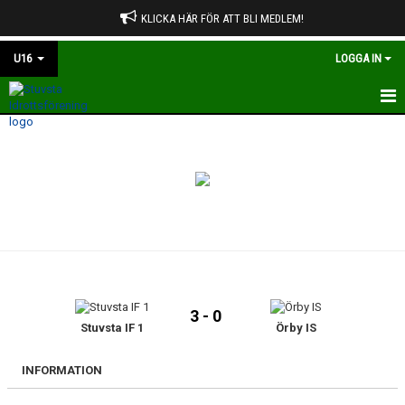
KLICKA HÄR FÖR ATT BLI MEDLEM!
U16
LOGGA IN
HEM
NYHETER
KALENDER
MATCHER
TRUPPEN
3 - 0
BILDGALLERI
Stuvsta IF 1
Örby IS
DOKUMENT
INFORMATION
KONTAKT