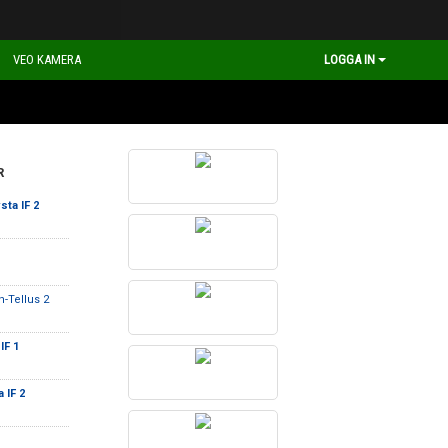
VEO KAMERA
LOGGA IN
R
sta IF 2
-Tellus 2
IF 1
 IF 2