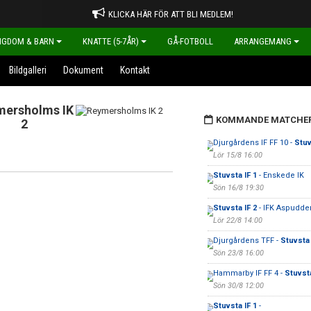
KLICKA HÄR FÖR ATT BLI MEDLEM!
NGDOM & BARN
KNATTE (5-7ÅR)
GÅ-FOTBOLL
ARRANGEMANG
Bildgalleri
Dokument
Kontakt
mersholms IK
KOMMANDE MATCHE
2
Djurgårdens IF FF 10 -
Stuv
Lör 15/8 16:00
Stuvsta IF 1
- Enskede IK
Sön 16/8 19:30
Stuvsta IF 2
- IFK Aspudden
Lör 22/8 14:00
Djurgårdens TFF -
Stuvsta 
Sön 23/8 16:00
Hammarby IF FF 4 -
Stuvsta
Sön 30/8 12:00
Stuvsta IF 1
-