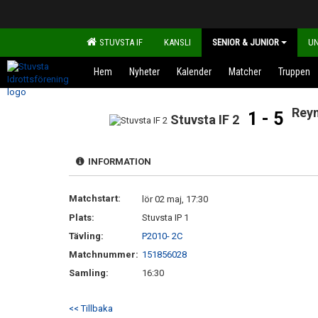
STUVSTA IF
KANSLI
SENIOR & JUNIOR
U
Hem
Nyheter
Kalender
Matcher
Truppen
Rey
1 - 5
Stuvsta IF 2
INFORMATION
Matchstart:
lör 02 maj, 17:30
Plats:
Stuvsta IP 1
Tävling:
P2010- 2C
Matchnummer:
151856028
Samling:
16:30
<< Tillbaka