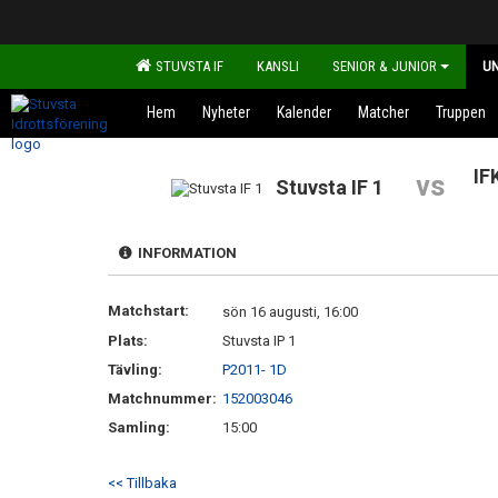
STUVSTA IF
KANSLI
SENIOR & JUNIOR
U
Hem
Nyheter
Kalender
Matcher
Truppen
IF
vs
Stuvsta IF 1
INFORMATION
Matchstart:
sön 16 augusti, 16:00
Plats:
Stuvsta IP 1
Tävling:
P2011- 1D
Matchnummer:
152003046
Samling:
15:00
<< Tillbaka