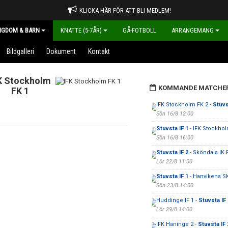
KLICKA HÄR FÖR ATT BLI MEDLEM!
NGDOM & BARN
KNATTE (5-7ÅR)
GÅ-FOTBOLL
ARRANGEMANG
Bildgalleri
Dokument
Kontakt
K Stockholm
KOMMANDE MATCHE
FK 1
IFK Stockholm FK 2 -
Stuvs
Sön 16/8 12:00
Stuvsta IF 1
- IFK Stockhol
Sön 16/8 16:00
Stuvsta IF 2
- Sköndals IK 
Lör 22/8 11:00
Stuvsta IF 1
- Hanvikens S
Sön 23/8 14:00
Huddinge IF 1 -
Stuvsta IF 
Lör 29/8 14:00
IFK Haninge 2 -
Stuvsta IF 