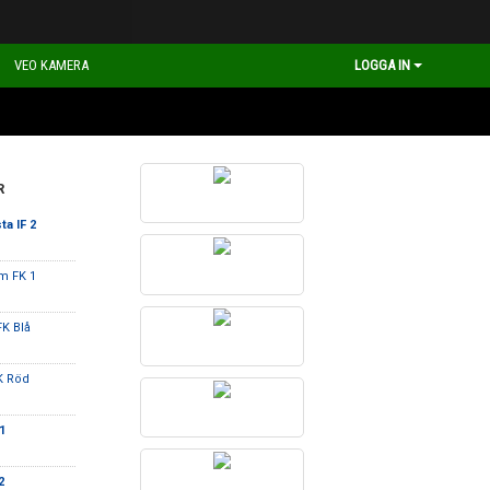
VEO KAMERA
LOGGA IN
R
ta IF 2
m FK 1
FK Blå
K Röd
1
2