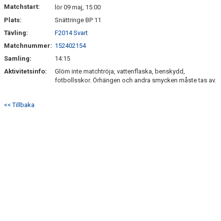
Matchstart:
lör 09 maj, 15:00
Plats:
Snättringe BP 11
Tävling:
F2014 Svart
Matchnummer:
152402154
Samling:
14:15
Aktivitetsinfo:
Glöm inte matchtröja, vattenflaska, benskydd,
fotbollsskor. Örhängen och andra smycken måste tas av.
<< Tillbaka