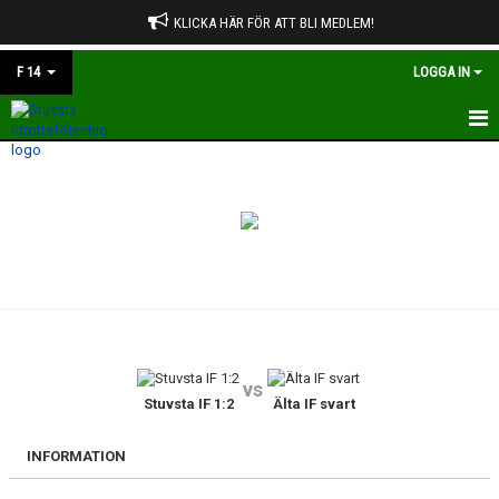
KLICKA HÄR FÖR ATT BLI MEDLEM!
F 14
LOGGA IN
HEM
NYHETER
KALENDER
MATCHER
TRUPPEN
vs
BILDGALLERI
Stuvsta IF 1:2
Älta IF svart
DOKUMENT
INFORMATION
KONTAKT