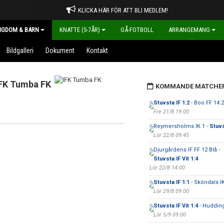
KLICKA HÄR FÖR ATT BLI MEDLEM!
NGDOM & BARN
KNATTE (5-7ÅR)
GÅ-FOTBOLL
ARRANGEMANG
Bildgalleri
Dokument
Kontakt
FK Tumba FK
KOMMANDE MATCHE
Stuvsta IF 1:2
- Boo FF 14:2
Fre 21/8 19:00
Reymersholms IK 1 -
Stuvs
Lör 22/8 09:45
Djurgårdens IF FF 12 Blå -
Stuvsta IF Vit 1:4
Lör 22/8 14:00
Stuvsta IF 1:1
- Sköndals IK
Lör 29/8 09:00
Stuvsta IF Vit 1:4
- Hudding
Lör 5/9 09:00