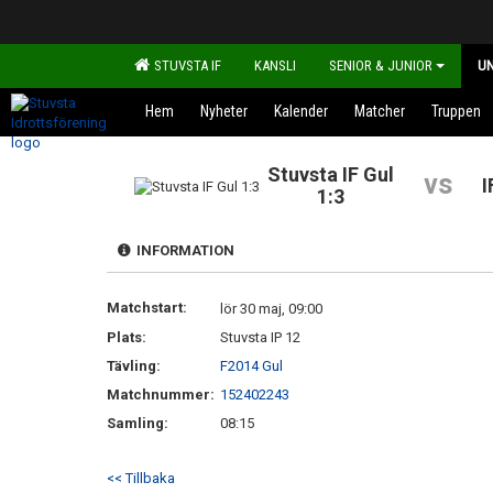
STUVSTA IF
KANSLI
SENIOR & JUNIOR
U
Hem
Nyheter
Kalender
Matcher
Truppen
Stuvsta IF Gul
vs
I
1:3
INFORMATION
Matchstart:
lör 30 maj, 09:00
Plats:
Stuvsta IP 12
Tävling:
F2014 Gul
Matchnummer:
152402243
Samling:
08:15
<< Tillbaka