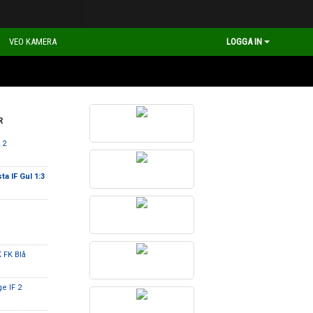
VEO KAMERA
LOGGA IN
R
 2
ta IF Gul 1:3
 FK Blå
e IF 2