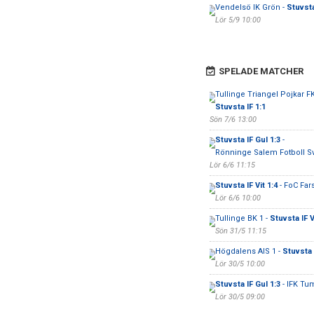
Vendelsö IK Grön -
Stuvsta
Lör 5/9 10:00
SPELADE MATCHER
Tullinge Triangel Pojkar FK 
Stuvsta IF 1:1
Sön 7/6 13:00
Stuvsta IF Gul 1:3
-
Rönninge Salem Fotboll Sv
Lör 6/6 11:15
Stuvsta IF Vit 1:4
- FoC Fars
Lör 6/6 10:00
Tullinge BK 1 -
Stuvsta IF V
Sön 31/5 11:15
Högdalens AIS 1 -
Stuvsta 
Lör 30/5 10:00
Stuvsta IF Gul 1:3
- IFK Tu
Lör 30/5 09:00