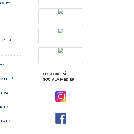
 IF 1:2
Vit 1.3 -
art
FÖLJ OSS PÅ
SOCIALA MEDIER
ta FF Blå
it 1:4
IF 1:2
mba FK