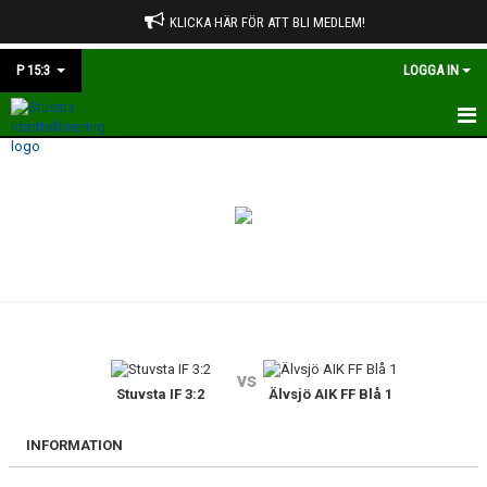
KLICKA HÄR FÖR ATT BLI MEDLEM!
P 15:3
LOGGA IN
HEM
NYHETER
KALENDER
MATCHER
TRUPPEN
vs
BILDGALLERI
Stuvsta IF 3:2
Älvsjö AIK FF Blå 1
DOKUMENT
INFORMATION
KONTAKT