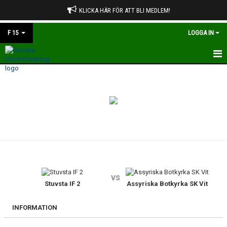
KLICKA HÄR FÖR ATT BLI MEDLEM!
F 15
LOGGA IN
HEM
NYHETER
KALENDER
MATCHER
TRUPPEN
vs
BILDGALLERI
Stuvsta IF 2
Assyriska Botkyrka SK Vit
DOKUMENT
INFORMATION
KONTAKT