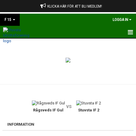
KLICKA HÄR FÖR ATT BLI MEDLEM!
F 15
LOGGA IN
HEM
NYHETER
KALENDER
MATCHER
TRUPPEN
vs
BILDGALLERI
Rågsveds IF Gul
Stuvsta IF 2
DOKUMENT
INFORMATION
KONTAKT