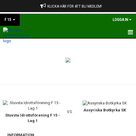
KLICKA HÄR FÖR ATT BLI MEDLEM!
F 15
LOGGA IN
HEM
NYHETER
KALENDER
MATCHER
TRUPPEN
BILDGALLERI
Assyriska Botkyrka SK
vs
Stuvsta Idrottsförening F 15 -
Lag 1
DOKUMENT
INFORMATION
KONTAKT