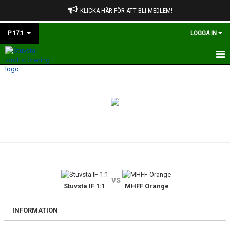
KLICKA HÄR FÖR ATT BLI MEDLEM!
P 17:1
LOGGA IN
HEM
NYHETER
KALENDER
MATCHER
TRUPPEN
vs
BILDGALLERI
Stuvsta IF 1:1
MHFF Orange
DOKUMENT
INFORMATION
KONTAKT