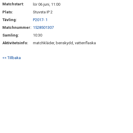
Matchstart:
lör 06 juni, 11:00
Plats:
Stuvsta IP 2
Tävling:
P2017- 1
Matchnummer:
1528501307
Samling:
10:30
Aktivitetsinfo:
matchkläder, benskydd, vattenflaska
<< Tillbaka