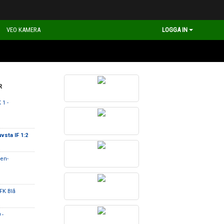
VEO KAMERA
LOGGA IN
R
 1 -
vsta IF 1:2
en-
FK Blå
 -