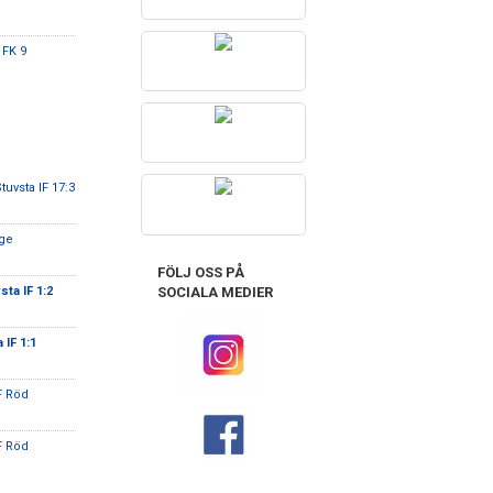
 FK 9
Stuvsta IF 17:3
ge
FÖLJ OSS PÅ
SOCIALA MEDIER
sta IF 1:2
 IF 1:1
F Röd
F Röd