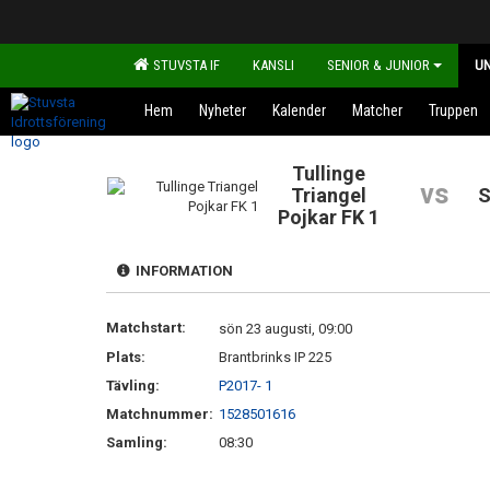
STUVSTA IF
KANSLI
SENIOR & JUNIOR
U
Hem
Nyheter
Kalender
Matcher
Truppen
Tullinge
vs
Triangel
S
Pojkar FK 1
INFORMATION
Matchstart:
sön 23 augusti, 09:00
Plats:
Brantbrinks IP 225
Tävling:
P2017- 1
Matchnummer:
1528501616
Samling:
08:30