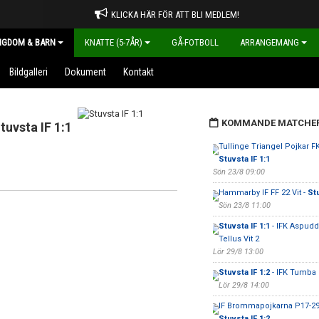
KLICKA HÄR FÖR ATT BLI MEDLEM!
NGDOM & BARN
KNATTE (5-7ÅR)
GÅ-FOTBOLL
ARRANGEMANG
Bildgalleri
Dokument
Kontakt
KOMMANDE MATCHE
tuvsta IF 1:1
Tullinge Triangel Pojkar FK
Stuvsta IF 1:1
Sön 23/8 09:00
Hammarby IF FF 22 Vit -
Stu
Sön 23/8 11:00
Stuvsta IF 1:1
- IFK Aspudd
Tellus Vit 2
Lör 29/8 13:00
Stuvsta IF 1:2
- IFK Tumba 
Lör 29/8 14:00
IF Brommapojkarna P17-29
Stuvsta IF 1:2