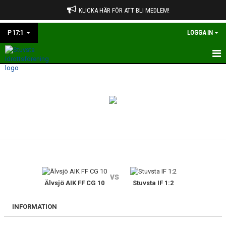
KLICKA HÄR FÖR ATT BLI MEDLEM!
P 17:1
LOGGA IN
HEM
NYHETER
KALENDER
MATCHER
TRUPPEN
vs
BILDGALLERI
Älvsjö AIK FF CG 10
Stuvsta IF 1:2
DOKUMENT
INFORMATION
KONTAKT