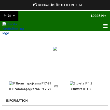
KLICKA HÄR FÖR ATT BLI MEDLEM!
P 17:1
LOGGA IN
HEM
NYHETER
KALENDER
MATCHER
TRUPPEN
vs
BILDGALLERI
IF Brommapojkarna P17-29
Stuvsta IF 1:2
DOKUMENT
INFORMATION
KONTAKT