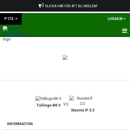
KLICKA HÄR FÖR ATT BLI MEDLEM!
P 17:2
LOGGA IN
HEM
NYHETER
KALENDER
MATCHER
TRUPPEN
vs
BILDGALLERI
Tullinge BK 3
Stuvsta IF 2:2
DOKUMENT
INFORMATION
KONTAKT