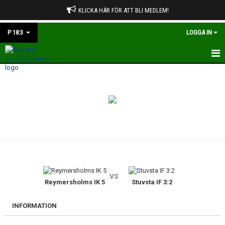
KLICKA HÄR FÖR ATT BLI MEDLEM!
P 18:3
LOGGA IN
HEM
NYHETER
KALENDER
MATCHER
TRUPPEN
vs
BILDGALLERI
Reymersholms IK 5
Stuvsta IF 3:2
DOKUMENT
INFORMATION
KONTAKT