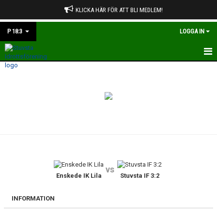
KLICKA HÄR FÖR ATT BLI MEDLEM!
P 18:3
LOGGA IN
HEM
NYHETER
KALENDER
MATCHER
TRUPPEN
vs
BILDGALLERI
Enskede IK Lila
Stuvsta IF 3:2
DOKUMENT
INFORMATION
KONTAKT