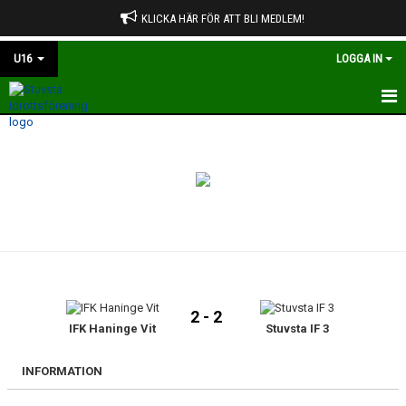
KLICKA HÄR FÖR ATT BLI MEDLEM!
U16
LOGGA IN
HEM
NYHETER
KALENDER
MATCHER
TRUPPEN
2 - 2
BILDGALLERI
IFK Haninge Vit
Stuvsta IF 3
DOKUMENT
INFORMATION
KONTAKT