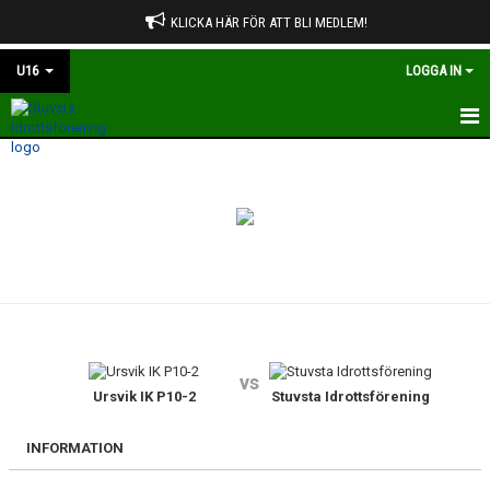
KLICKA HÄR FÖR ATT BLI MEDLEM!
U16
LOGGA IN
HEM
NYHETER
KALENDER
MATCHER
TRUPPEN
vs
BILDGALLERI
Ursvik IK P10-2
Stuvsta Idrottsförening
DOKUMENT
INFORMATION
KONTAKT