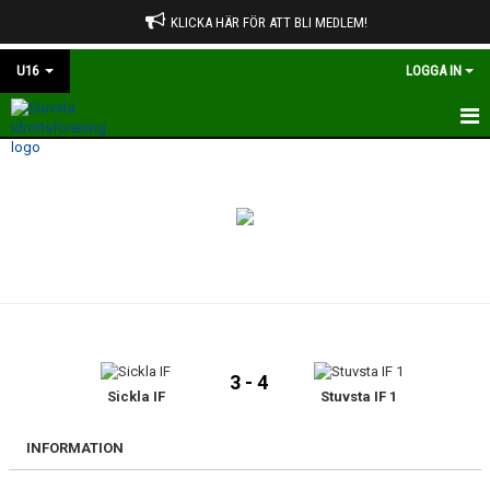
KLICKA HÄR FÖR ATT BLI MEDLEM!
U16
LOGGA IN
HEM
NYHETER
KALENDER
MATCHER
TRUPPEN
3 - 4
BILDGALLERI
Sickla IF
Stuvsta IF 1
DOKUMENT
INFORMATION
KONTAKT