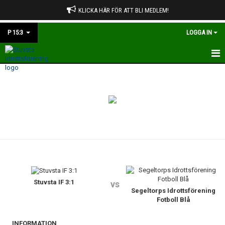
KLICKA HÄR FÖR ATT BLI MEDLEM!
P 15:3
LOGGA IN
HEM
NYHETER
KALENDER
MATCHER
TRUPPEN
BILDGALLERI
Stuvsta IF 3:1
vs
Segeltorps Idrottsförening
Fotboll Blå
DOKUMENT
INFORMATION
KONTAKT