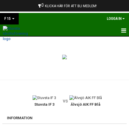
KLICKA HÄR FÖR ATT BLI MEDLEM!
F 15
LOGGA IN
HEM
NYHETER
KALENDER
MATCHER
TRUPPEN
vs
BILDGALLERI
Stuvsta IF 3
Älvsjö AIK FF Blå
DOKUMENT
INFORMATION
KONTAKT