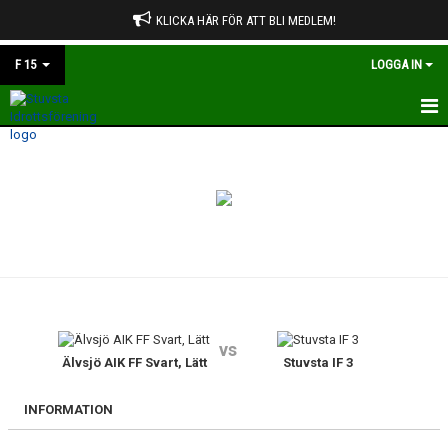
KLICKA HÄR FÖR ATT BLI MEDLEM!
F 15
LOGGA IN
HEM
NYHETER
KALENDER
MATCHER
TRUPPEN
vs
BILDGALLERI
Älvsjö AIK FF Svart, Lätt
Stuvsta IF 3
DOKUMENT
INFORMATION
KONTAKT