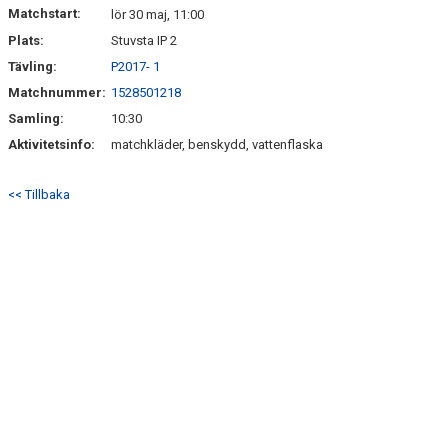
Matchstart:
lör 30 maj, 11:00
Plats:
Stuvsta IP 2
Tävling:
P2017- 1
Matchnummer:
1528501218
Samling:
10:30
Aktivitetsinfo:
matchkläder, benskydd, vattenflaska
<< Tillbaka