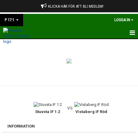
KLICKA HÄR FÖR ATT BLI MEDLEM!
P 17:1
LOGGA IN
HEM
NYHETER
KALENDER
MATCHER
TRUPPEN
vs
BILDGALLERI
Stuvsta IF 1:2
Vistaberg IF Röd
DOKUMENT
INFORMATION
KONTAKT