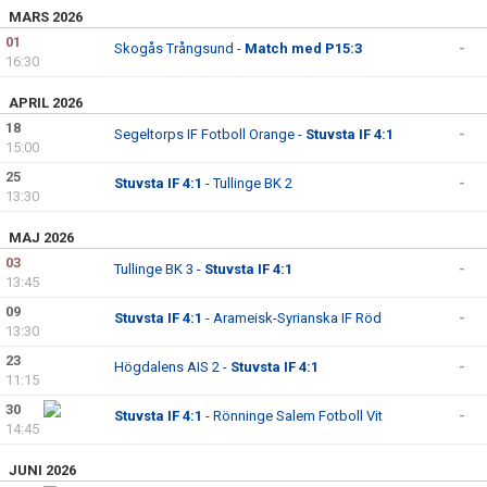
MARS 2026
01
Skogås Trångsund -
Match med P15:3
-
16:30
APRIL 2026
18
Segeltorps IF Fotboll Orange -
Stuvsta IF 4:1
-
15:00
25
Stuvsta IF 4:1
- Tullinge BK 2
-
13:30
MAJ 2026
03
Tullinge BK 3 -
Stuvsta IF 4:1
-
13:45
09
Stuvsta IF 4:1
- Arameisk-Syrianska IF Röd
-
13:30
23
Högdalens AIS 2 -
Stuvsta IF 4:1
-
11:15
30
Stuvsta IF 4:1
- Rönninge Salem Fotboll Vit
-
14:45
JUNI 2026