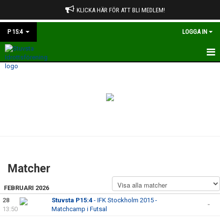
KLICKA HÄR FÖR ATT BLI MEDLEM!
P 15:4
LOGGA IN
HEM
NYHETER
KALENDER
MATCHER
TRUPPEN
Matcher
BILDGALLERI
FEBRUARI 2026
DOKUMENT
28
Stuvsta P15:4
- IFK Stockholm 2015 -
-
13:50
Matchcamp i Futsal
KONTAKT