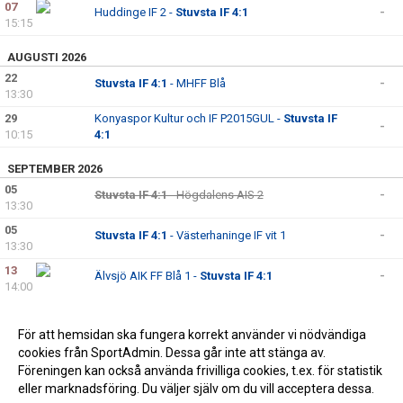
07
Huddinge IF 2 -
Stuvsta IF 4:1
-
15:15
AUGUSTI 2026
22
Stuvsta IF 4:1
- MHFF Blå
-
13:30
29
Konyaspor Kultur och IF P2015GUL -
Stuvsta IF
-
10:15
4:1
SEPTEMBER 2026
05
Stuvsta IF 4:1
- Högdalens AIS 2
-
13:30
05
Stuvsta IF 4:1
- Västerhaninge IF vit 1
-
13:30
13
Älvsjö AIK FF Blå 1 -
Stuvsta IF 4:1
-
14:00
19
Stuvsta IF 4:1
- IFK Aspudden-Tellus Gul 1
-
12:15
För att hemsidan ska fungera korrekt använder vi nödvändiga
26
cookies från SportAdmin. Dessa går inte att stänga av.
Älvsjö AIK FF Vit 1 -
Stuvsta IF 4:1
-
15:15
Föreningen kan också använda frivilliga cookies, t.ex. för statistik
eller marknadsföring. Du väljer själv om du vill acceptera dessa.