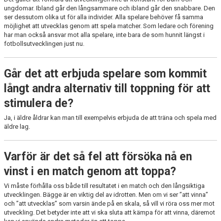
ungdomar. Ibland går den långsammare och ibland går den snabbare. Den
ser dessutom olika ut för alla individer. Alla spelare behöver få samma
möjlighet att utvecklas genom att spela matcher. Som ledare och förening
har man också ansvar mot alla spelare, inte bara de som hunnit längst i
fotbollsutvecklingen just nu.
Går det att erbjuda spelare som kommit
långt andra alternativ till toppning för att
stimulera de?
Ja, i äldre åldrar kan man till exempelvis erbjuda de att träna och spela med
äldre lag.
Varför är det så fel att försöka nå en
vinst i en match genom att toppa?
Vi måste förhålla oss både till resultatet i en match och den långsiktiga
utvecklingen. Bägge är en viktig del av idrotten. Men om vi ser ”att vinna”
och ”att utvecklas” som varsin ände på en skala, så vill vi röra oss mer mot
utveckling. Det betyder inte att vi ska sluta att kämpa för att vinna, däremot