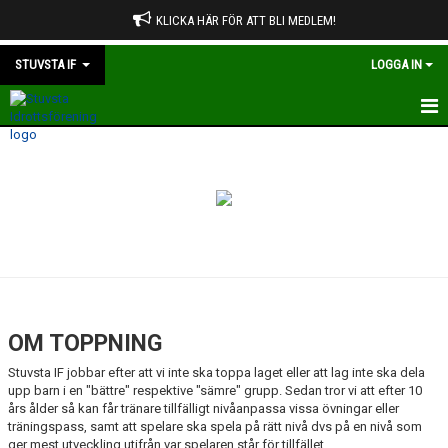
KLICKA HÄR FÖR ATT BLI MEDLEM!
STUVSTA IF
LOGGA IN
HEM
OM STUVSTA IF
STADGAR
VÄRDERINGAR OCH RIKTLINJER
OM TOPPNING
OM TOPPNING
ÅRSMÖTE
Stuvsta IF jobbar efter att vi inte ska toppa laget eller att lag inte ska dela
upp barn i en "bättre" respektive "sämre" grupp. Sedan tror vi att efter 10
STYRELSEN
års ålder så kan får tränare tillfälligt nivåanpassa vissa övningar eller
träningspass, samt att spelare ska spela på rätt nivå dvs på en nivå som
ger mest utveckling utifrån var spelaren står för tillfället.