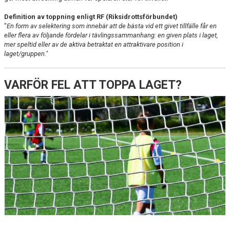
HISTORIK
Definition av toppning enligt RF (Riksidrottsförbundet)
UTMÄRKELSER STUVSTA IF
"
En form av selektering som innebär att de bästa vid ett givet tillfälle får en
eller flera av följande fördelar i tävlingssammanhang: en given plats i laget,
mer speltid eller av de aktiva betraktat en attraktivare position i
GDPR
laget/gruppen."
LEDIGA TJÄNSTER
VARFÖR FEL ATT TOPPA LAGET?
DOKUMENT
NYHETER
KLUBBSHOPPEN
SUPPORTERSHOP
KALENDER
MATCHER
LEDARINFO