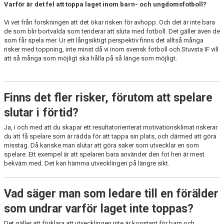
Varför är det fel att toppa laget inom barn- och ungdomsfotboll?
DOMARE
Vi vet från forskningen att det ökar risken för avhopp. Och det är inte bara
de som blir bortvalda som tenderar att sluta med fotboll. Det gäller även de
SPELARE & FÖRÄLDRAR
som får spela mer. Ur ett långsiktigt perspektiv finns det alltså många
risker med toppning, inte minst då vi inom svensk fotboll och Stuvsta IF vill
FOTBOLLSSKOLA FÖR KNATTAR
att så många som möjligt ska hålla på så länge som möjligt.
NY MEDLEM / PROVTRÄNINGAR
Finns det fler risker, förutom att spelare
TRYGG FÖRENING
slutar i förtid?
Ja, i och med att du skapar ett resultatorienterat motivationsklimat riskerar
du att få spelare som är rädda för att tappa sin plats, och därmed att göra
misstag. Då kanske man slutar att göra saker som utvecklar en som
spelare. Ett exempel är att spelaren bara använder den fot hen är mest
bekväm med. Det kan hämma utvecklingen på längre sikt.
Vad säger man som ledare till en förälder
som undrar varför laget inte toppas?
Det gäller att förklara att utvecklingen inte är konstant för barn och