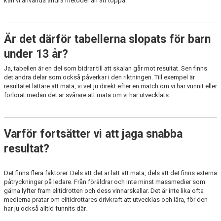
kan vi använda andra metoder än att toppa.
Är det därför tabellerna slopats för barn
under 13 år?
Ja, tabellen är en del som bidrar till att skalan går mot resultat. Sen finns
det andra delar som också påverkar i den riktningen. Till exempel är
resultatet lättare att mäta, vi vet ju direkt efter en match om vi har vunnit eller
förlorat medan det är svårare att mäta om vi har utvecklats.
Varför fortsätter vi att jaga snabba
resultat?
Det finns flera faktorer. Dels att det är lätt att mäta, dels att det finns externa
påtryckningar på ledare. Från föräldrar och inte minst massmedier som
gärna lyfter fram elitidrotten och dess vinnarskallar. Det är inte lika ofta
medierna pratar om elitidrottares drivkraft att utvecklas och lära, för den
har ju också alltid funnits där.