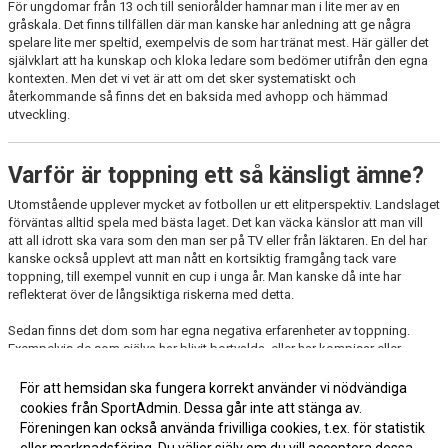
För ungdomar från 13 och till seniorålder hamnar man i lite mer av en
gråskala. Det finns tillfällen där man kanske har anledning att ge några
spelare lite mer speltid, exempelvis de som har tränat mest. Här gäller det
självklart att ha kunskap och kloka ledare som bedömer utifrån den egna
kontexten. Men det vi vet är att om det sker systematiskt och
återkommande så finns det en baksida med avhopp och hämmad
utveckling.
Varför är toppning ett så känsligt ämne?
Utomstående upplever mycket av fotbollen ur ett elitperspektiv. Landslaget
förväntas alltid spela med bästa laget. Det kan väcka känslor att man vill
att all idrott ska vara som den man ser på TV eller från läktaren. En del har
kanske också upplevt att man nått en kortsiktig framgång tack vare
toppning, till exempel vunnit en cup i unga år. Man kanske då inte har
reflekterat över de långsiktiga riskerna med detta.
Sedan finns det dom som har egna negativa erfarenheter av toppning.
Exempelvis de som själva har blivit bortvalda, eller har kompisar eller
anhöriga som blivit det, har ofta starka negativa känslor. Så debatten går
nog ofta het då bägge sidorna har starka åsikter och känslor kring ämnet.
För att hemsidan ska fungera korrekt använder vi nödvändiga
cookies från SportAdmin. Dessa går inte att stänga av.
Föreningen kan också använda frivilliga cookies, t.ex. för statistik