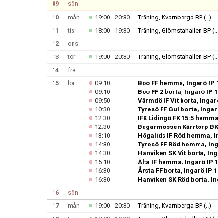
09
sön
10
mån
19:00 - 20:30
Träning, Kvarnberga BP
(..)
11
tis
18:00 - 19:30
Träning, Glömstahallen BP
(..
12
ons
13
tor
19:00 - 20:30
Träning, Glömstahallen BP
(..
14
fre
15
lör
09:10
Boo FF hemma, Ingarö IP 
09:10
Boo FF 2 borta, Ingarö IP 1
09:50
Värmdö IF Vit borta, Ingar
10:30
Tyresö FF Gul borta, Ingar
12:30
IFK Lidingö FK 15:5 hemma,
12:30
Bagarmossen Kärrtorp BK 
13:10
Högalids IF Röd hemma, In
14:30
Tyresö FF Röd hemma, Inga
14:30
Hanviken SK Vit borta, In
15:10
Älta IF hemma, Ingarö IP 
16:30
Årsta FF borta, Ingarö IP 1
16:30
Hanviken SK Röd borta, In
16
sön
17
mån
19:00 - 20:30
Träning, Kvarnberga BP
(..)