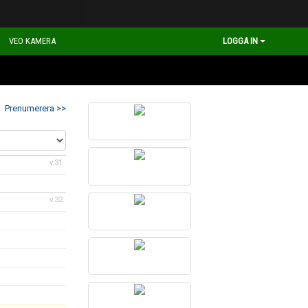
VEO KAMERA
LOGGA IN
Prenumerera >>
v.31
v.32