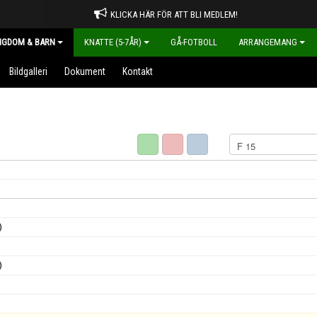
KLICKA HÄR FÖR ATT BLI MEDLEM!
NGDOM & BARN
KNATTE (5-7ÅR)
GÅ-FOTBOLL
ARRANGEMANG
Bildgalleri
Dokument
Kontakt
)
)