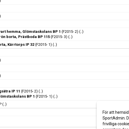
)
)
vart hemma, Glömstaskolans BP 1
(F2015- 2)
(..)
rön borta, Prästboda BP 115
(F2015- 3)
(..)
ta, Kärrtorps IP 32
(F2015- 1)
(..)
)
)
gsätra IP 11
(F2015- 2)
(..)
lömstaskolans BP 1
(F2015- 1)
(..)
P
(..)
För att hemsid
SportAdmin. De
frivilliga cooki