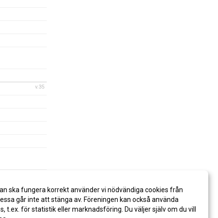
v.35
v.36
an ska fungera korrekt använder vi nödvändiga cookies från
ssa går inte att stänga av. Föreningen kan också använda
es, t.ex. för statistik eller marknadsföring. Du väljer själv om du vill