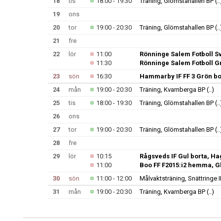
18
tis
18:00 - 19:30
Träning, Glömstahallen BP
(..
19
ons
20
tor
19:00 - 20:30
Träning, Glömstahallen BP
(..
21
fre
22
lör
11:00
Rönninge Salem Fotboll S
11:30
Rönninge Salem Fotboll G
23
sön
16:30
Hammarby IF FF 3 Grön bor
24
mån
19:00 - 20:30
Träning, Kvarnberga BP
(..)
25
tis
18:00 - 19:30
Träning, Glömstahallen BP
(..
26
ons
27
tor
19:00 - 20:30
Träning, Glömstahallen BP
(..
28
fre
29
lör
10:15
Rågsveds IF Gul borta, Ha
11:00
Boo FF F2015:i2 hemma, G
30
sön
11:00 - 12:00
Målvaktsträning, Snättringe I
31
mån
19:00 - 20:30
Träning, Kvarnberga BP
(..)