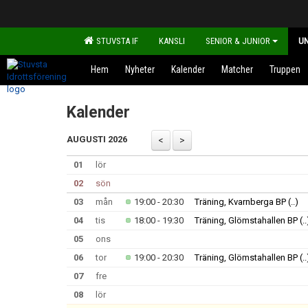
STUVSTA IF
KANSLI
SENIOR & JUNIOR
U
Hem
Nyheter
Kalender
Matcher
Truppen
Kalender
AUGUSTI 2026
01
lör
02
sön
03
mån
19:00 - 20:30
Träning, Kvarnberga BP
(..)
04
tis
18:00 - 19:30
Träning, Glömstahallen BP
(..
05
ons
06
tor
19:00 - 20:30
Träning, Glömstahallen BP
(..
07
fre
08
lör