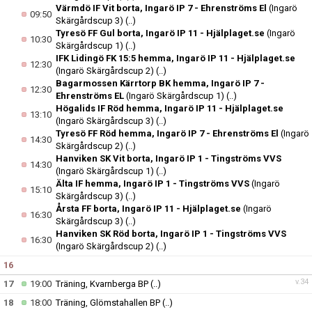
Värmdö IF Vit borta, Ingarö IP 7 - Ehrenströms El
(Ingarö
09:50
Skärgårdscup 3)
(..)
Tyresö FF Gul borta, Ingarö IP 11 - Hjälplaget.se
(Ingarö
10:30
Skärgårdscup 1)
(..)
IFK Lidingö FK 15:5 hemma, Ingarö IP 11 - Hjälplaget.se
12:30
(Ingarö Skärgårdscup 2)
(..)
Bagarmossen Kärrtorp BK hemma, Ingarö IP 7 -
12:30
Ehrenströms EL
(Ingarö Skärgårdscup 1)
(..)
Högalids IF Röd hemma, Ingarö IP 11 - Hjälplaget.se
13:10
(Ingarö Skärgårdscup 3)
(..)
Tyresö FF Röd hemma, Ingarö IP 7 - Ehrenströms El
(Ingarö
14:30
Skärgårdscup 2)
(..)
Hanviken SK Vit borta, Ingarö IP 1 - Tingströms VVS
14:30
(Ingarö Skärgårdscup 1)
(..)
Älta IF hemma, Ingarö IP 1 - Tingströms VVS
(Ingarö
15:10
Skärgårdscup 3)
(..)
Årsta FF borta, Ingarö IP 11 - Hjälplaget.se
(Ingarö
16:30
Skärgårdscup 3)
(..)
Hanviken SK Röd borta, Ingarö IP 1 - Tingströms VVS
16:30
(Ingarö Skärgårdscup 2)
(..)
16
v.34
17
19:00
Träning, Kvarnberga BP
(..)
18
18:00
Träning, Glömstahallen BP
(..)