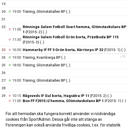
19
20
19:00
Träning, Glömstahallen BP
(..)
21
22
Rönninge Salem Fotboll Svart hemma, Glömstaskolans BP
11:00
1
(F2015- 2)
(..)
Rönninge Salem Fotboll Grön borta, Prästboda BP 115
11:30
(F2015- 3)
(..)
23
16:30
Hammarby IF FF 3 Grön borta, Kärrtorps IP 32
(F2015- 1)
(..)
v.35
24
19:00
Träning, Kvarnberga BP
(..)
25
18:00
Träning, Glömstahallen BP
(..)
26
27
19:00
Träning, Glömstahallen BP
(..)
28
29
10:15
Rågsveds IF Gul borta, Hagsätra IP 11
(F2015- 2)
(..)
11:00
Boo FF F2015:i2 hemma, Glömstaskolans BP 1
(F2015- 1)
(..)
30
11:00
Målvaktsträning, Snättringe IP
(..)
För att hemsidan ska fungera korrekt använder vi nödvändiga
v.36
31
19:00
Träning, Kvarnberga BP
(..)
cookies från SportAdmin. Dessa går inte att stänga av.
Föreningen kan också använda frivilliga cookies, t.ex. för statistik