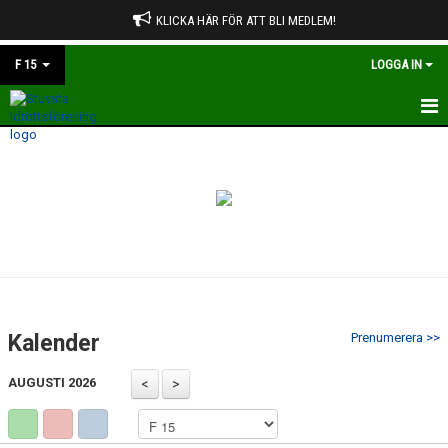
KLICKA HÄR FÖR ATT BLI MEDLEM!
F 15
LOGGA IN
HEM
NYHETER
KALENDER
MATCHER
TRUPPEN
Kalender
Prenumerera >>
BILDGALLERI
AUGUSTI 2026
DOKUMENT
KONTAKT