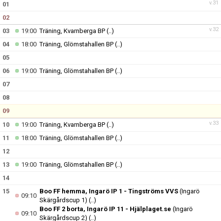
v.31
01
02
v.32
03
19:00
Träning, Kvarnberga BP
(..)
04
18:00
Träning, Glömstahallen BP
(..)
05
06
19:00
Träning, Glömstahallen BP
(..)
07
08
09
v.33
10
19:00
Träning, Kvarnberga BP
(..)
11
18:00
Träning, Glömstahallen BP
(..)
12
13
19:00
Träning, Glömstahallen BP
(..)
14
15
Boo FF hemma, Ingarö IP 1 - Tingströms VVS
(Ingarö
09:10
Skärgårdscup 1)
(..)
Boo FF 2 borta, Ingarö IP 11 - Hjälplaget.se
(Ingarö
09:10
Skärgårdscup 2)
(..)