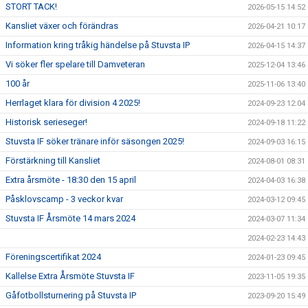
HISTORIK
STORT TACK!
2026-05-15 14:52
Kansliet växer och förändras
2026-04-21 10:17
UTMÄRKELSER STUVSTA IF
Information kring tråkig händelse på Stuvsta IP
2026-04-15 14:37
GDPR
Vi söker fler spelare till Damveteran
2025-12-04 13:46
100 år
2025-11-06 13:40
LEDIGA TJÄNSTER
Herrlaget klara för division 4 2025!
2024-09-23 12:04
DOKUMENT
Historisk serieseger!
2024-09-18 11:22
Stuvsta IF söker tränare inför säsongen 2025!
2024-09-03 16:15
NYHETER
Förstärkning till Kansliet
2024-08-01 08:31
KLUBBSHOPPEN
Extra årsmöte - 18:30 den 15 april
2024-04-03 16:38
Påsklovscamp - 3 veckor kvar
2024-03-12 09:45
SUPPORTERSHOP
Stuvsta IF Årsmöte 14 mars 2024
2024-03-07 11:34
KALENDER
2024-02-23 14:43
Föreningscertifikat 2024
2024-01-23 09:45
MATCHER
Kallelse Extra Årsmöte Stuvsta IF
2023-11-05 19:35
Gåfotbollsturnering på Stuvsta IP
LEDARINFO
2023-09-20 15:49