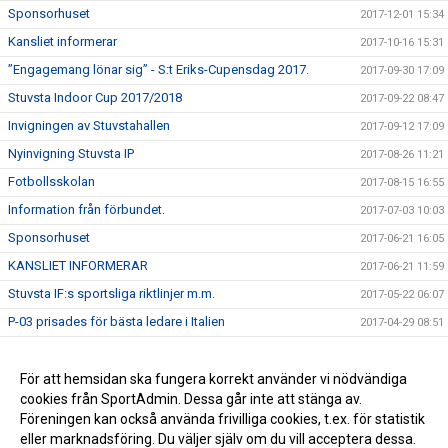
Sponsorhuset
2017-12-01 15:34
Kansliet informerar
2017-10-16 15:31
”Engagemang lönar sig” - S:t Eriks-Cupensdag 2017.
2017-09-30 17:09
Stuvsta Indoor Cup 2017/2018
2017-09-22 08:47
Invigningen av Stuvstahallen
2017-09-12 17:09
Nyinvigning Stuvsta IP
2017-08-26 11:21
Fotbollsskolan
2017-08-15 16:55
Information från förbundet.
2017-07-03 10:03
Sponsorhuset
2017-06-21 16:05
KANSLIET INFORMERAR
2017-06-21 11:59
Stuvsta IF:s sportsliga riktlinjer m.m.
2017-05-22 06:07
P-03 prisades för bästa ledare i Italien
2017-04-29 08:51
Spelscheman till Sanktan klara
2017-03-15 12:22
Stuvsta IF arrangerar sjunde upplagan av Stuvsta outdoor
För att hemsidan ska fungera korrekt använder vi nödvändiga
2017-03-07 22:48
cookies från SportAdmin. Dessa går inte att stänga av.
Stuvstahallen
2017-02-01 14:17
Föreningen kan också använda frivilliga cookies, t.ex. för statistik
eller marknadsföring. Du väljer själv om du vill acceptera dessa.