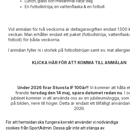
Lunch, glass och mellanmål varje dag.
En fotbollströja, en vattenflaska & en fotboll.
Vid anmälan för två veckorna är deltagaravgiften endast 1.500 
veckan. Man erhåller endast ett paket (fotbollströja, vattenflas
fotboll) för båda veckorna.
I anmälan fyller ni i storlek på fotbollströjan samt ev. mat allergier
KLICKA HÄR FÖR ATT KOMMA TILL ANMÄLAN
Under 2026 firar Stuvsta IF 100år!!
Vi kommer att hålla et
firande
torsdag den 14 maj, spara datumet redan nu
. I 
jubileet kommer vi att använda oss av en jubileumslogga, som 
på bilden, nere till höger. Detta är endast ett tillfälligt använd
2026.
För att hemsidan ska fungera korrekt använder vi nödvändiga
cookies från SportAdmin. Dessa går inte att stänga av.