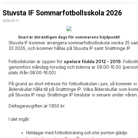
Stuvsta IF Sommarfotbollsskola 2026
2026-02-17
Snart är det äntligen dags för sommarens höjdpunkt!
Stuvsta IF kommer arrangera sommarfotbollsskola vecka 25 sa
33 2026, och kommer hållas på Stuvsta IP samt Snättringe IP.
Fotbollskolan är öppen för
spelare födda 2012 - 2019.
Fotboll
genomförs måndag-torsdag och tiderna är 09.00-15.00 (persona
plats ifrån 08:00-16:00).
På grund av stort intresse för fotbollsskolan i juni, så kommer vi
ålderskullar hålla till på Snättringe IP. Vilka ålderskullar som ko
på Stuvsta IP resp. Snättringe IP beslutar vi senare under våren.
Deltagaravgiften är 1.850 kr.
I det ingår:
Heldagar med fotbollsträning och stor portion glädje.