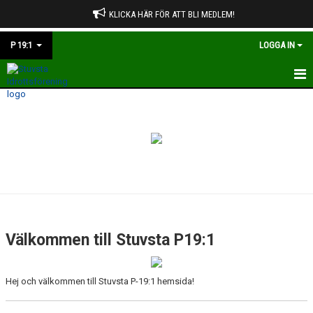
KLICKA HÄR FÖR ATT BLI MEDLEM!
P 19:1
LOGGA IN
HEM
NYHETER
KALENDER
MATCHER
TRUPPEN
Välkommen till Stuvsta P19:1
BILDGALLERI
Hej och välkommen till Stuvsta P-19:1 hemsida!
DOKUMENT
KONTAKT