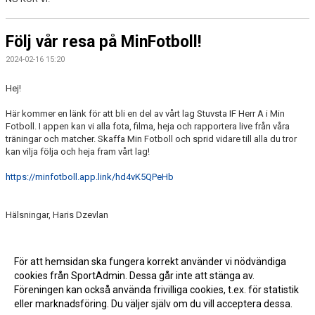
Följ vår resa på MinFotboll!
2024-02-16 15:20
Hej!
Här kommer en länk för att bli en del av vårt lag Stuvsta IF Herr A i Min
Fotboll. I appen kan vi alla fota, filma, heja och rapportera live från våra
träningar och matcher. Skaffa Min Fotboll och sprid vidare till alla du tror
kan vilja följa och heja fram vårt lag!
https://minfotboll.app.link/hd4vK5QPeHb
Hälsningar, Haris Dzevlan
För att hemsidan ska fungera korrekt använder vi nödvändiga
Fler nyheter >>
cookies från SportAdmin. Dessa går inte att stänga av.
Föreningen kan också använda frivilliga cookies, t.ex. för statistik
eller marknadsföring. Du väljer själv om du vill acceptera dessa.