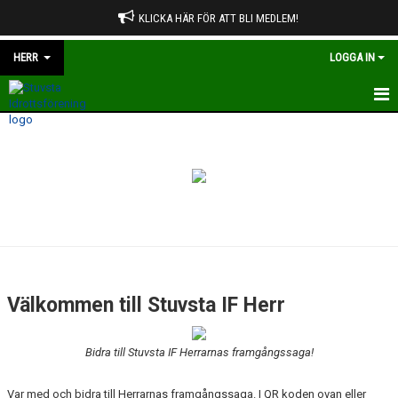
KLICKA HÄR FÖR ATT BLI MEDLEM!
HERR
LOGGA IN
HEM
NYHETER
KALENDER
TRUPPEN
KONTAKT
Välkommen till Stuvsta IF Herr
MATCHER
Bidra till Stuvsta IF Herrarnas framgångssaga!
STOCKHOLM CUP
Var med och bidra till Herrarnas framgångssaga. I QR koden ovan eller