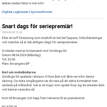
länken nedan hittar ni mer info!
Digitala Lagkassan | SponsorKronan
Snart dags för seriepremiär!
2024-04-04 15:26
Efter en tuff försäsong som innehöll en hel del fyspass, fotbollsträningar
och matcher så är det äntligen dags för seriepremiären.
Vi inleder med en bortamatch mot Grödinge SK.
Datum:08.04.2024 (Måndag)
Tid: 20.00
Plats: Broängens BP
Kort om motståndarna:
Grödinge SK spelade i division 4 förra året och åkte ner inför denna
säsong. De sista omgångarna var de nära på att säkra kontraktet men
ramlade på målsnåret. Det är en trupp som spelat ihop sig de senaste åren
och känner varandra väl.
Kom till Broängen och hejja fram Herrarna till en premiärvinst.
NU KÖR VI!