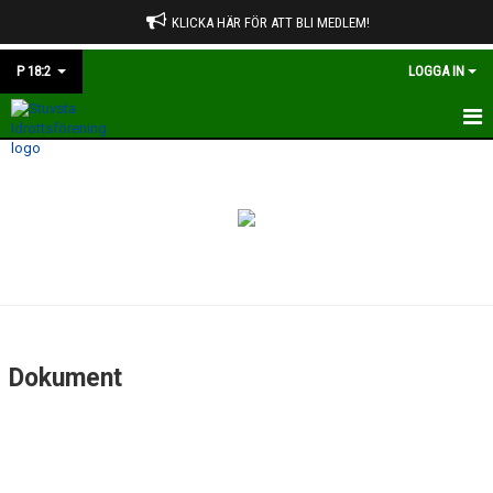
KLICKA HÄR FÖR ATT BLI MEDLEM!
P 18:2
LOGGA IN
HEM
NYHETER
KALENDER
MATCHER
TRUPPEN
Dokument
BILDGALLERI
DOKUMENT
KONTAKT