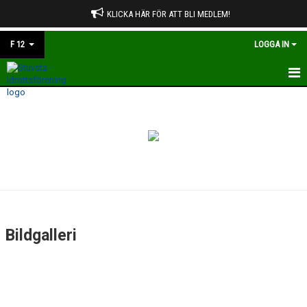
KLICKA HÄR FÖR ATT BLI MEDLEM!
F 12
LOGGA IN
HEM
NYHETER
KALENDER
TRUPPEN
KONTAKT
Bildgalleri
MATCHER
BILDGALLERI
DOKUMENT