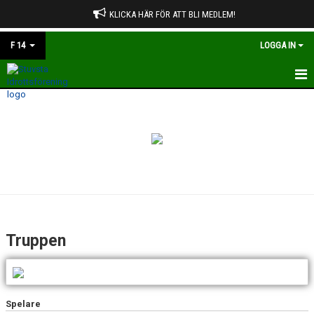
KLICKA HÄR FÖR ATT BLI MEDLEM!
F 14
LOGGA IN
HEM
NYHETER
KALENDER
MATCHER
TRUPPEN
Truppen
BILDGALLERI
DOKUMENT
Spelare
KONTAKT