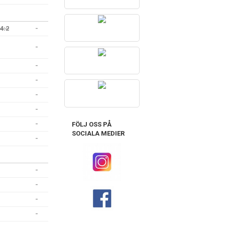
4:2
-
-
-
-
-
-
-
FÖLJ OSS PÅ
SOCIALA MEDIER
-
-
-
-
-