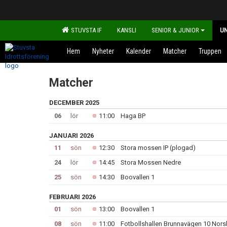
STUVSTA IF
KANSLI
SENIOR & JUNIOR
U
Hem
Nyheter
Kalender
Matcher
Truppen
Matcher
DECEMBER 2025
06
lör
11:00
Haga BP
JANUARI 2026
11
sön
12:30
Stora mossen IP (plogad)
24
lör
14:45
Stora Mossen Nedre
25
sön
14:30
Boovallen 1
FEBRUARI 2026
01
sön
13:00
Boovallen 1
08
sön
11:00
Fotbollshallen Brunnavägen 10 Nor