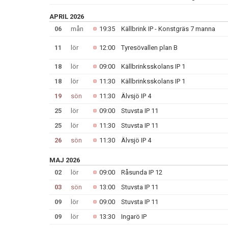
APRIL 2026
06
mån
19:35
Källbrink IP - Konstgräs 7 manna
11
lör
12:00
Tyresövallen plan B
18
lör
09:00
Källbrinksskolans IP 1
18
lör
11:30
Källbrinksskolans IP 1
19
sön
11:30
Älvsjö IP 4
25
lör
09:00
Stuvsta IP 11
25
lör
11:30
Stuvsta IP 11
26
sön
11:30
Älvsjö IP 4
MAJ 2026
02
lör
09:00
Råsunda IP 12
03
sön
13:00
Stuvsta IP 11
09
lör
09:00
Stuvsta IP 11
09
lör
13:30
Ingarö IP