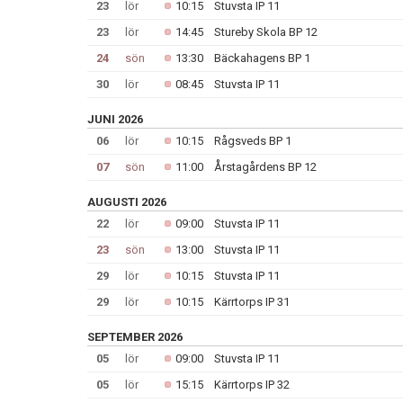
23
lör
10:15
Stuvsta IP 11
23
lör
14:45
Stureby Skola BP 12
24
sön
13:30
Bäckahagens BP 1
30
lör
08:45
Stuvsta IP 11
JUNI 2026
06
lör
10:15
Rågsveds BP 1
07
sön
11:00
Årstagårdens BP 12
AUGUSTI 2026
22
lör
09:00
Stuvsta IP 11
23
sön
13:00
Stuvsta IP 11
29
lör
10:15
Stuvsta IP 11
29
lör
10:15
Kärrtorps IP 31
SEPTEMBER 2026
05
lör
09:00
Stuvsta IP 11
05
lör
15:15
Kärrtorps IP 32