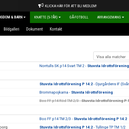
KLICKA HÄR FÖR ATT BLI MEDLEM!
NGDOM & BARN
KNATTE (5-7ÅR)
GÅ-FOTBOLL
ARRANGEMANG
Bildgalleri
Dokument
Kontakt
Norrtulls SK p14 Svart TM 2 -
Stuvsta Idrottsförening
Stuvsta Idrottsförening P 14:2
- Djurgårdens IF (Svår
Brommapojkarna -
Stuvsta Idrottsförening
Boo FF p14 Röd TM 2/3 -
Stuvsta Idrottsförening P 
Boo FF p14 TM 2/3 -
Stuvsta Idrottsförening P 14:2
sborg
Stuvsta Idrottsförening P 14:2
- Tullinge TP TM 1/2