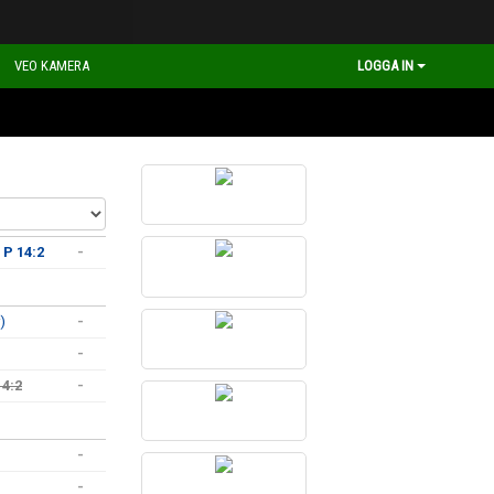
VEO KAMERA
LOGGA IN
 P 14:2
-
)
-
-
14:2
-
-
-