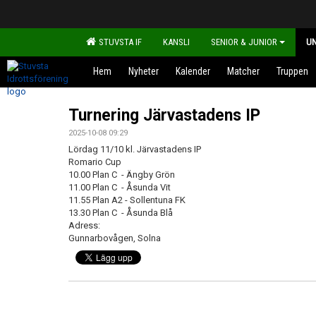
STUVSTA IF
KANSLI
SENIOR & JUNIOR
U
Hem
Nyheter
Kalender
Matcher
Truppen
Turnering Järvastadens IP
2025-10-08 09:29
Lördag 11/10 kl. Järvastadens IP
Romario Cup
10.00 Plan C - Ängby Grön
11.00 Plan C - Åsunda Vit
11.55 Plan A2 - Sollentuna FK
13.30 Plan C - Åsunda Blå
Adress:
Gunnarbovågen, Solna