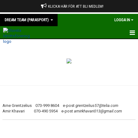
KLICKA HÄR FÖR ATT BLI MEDLEM!
DREAM TEAM (PARASPORT)
LOGGA IN
HEM
NYHETER
KALENDER
TRUPPEN
GÄSTBOK
Arne Grentzelius 073-999 8604 e-post
grentzelius57@telia.com
Amir Khavari 070-490 5954 e-post
BILDGALLERI
amirkhavari013@gmail.com
DOKUMENT
KONTAKT