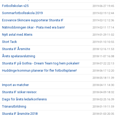
Fotbollskolan v25
2019-06-27 19:45
Sommarfotbollsskola 2019
2019-02-19 12:44
Ecovance Skincare supporterar Stuvsta IF
2019-02-12 12:36
Nätmobbningen ökar - Prata med era barn!
2019-02-11 17:14
Nytt avtal med Aleris
2019-01-29 11:02
Stort Tack
2019-01-10 10:55
Stuvsta IF Årsmöte
2018-12-16 11:53
Årets spelaravslutning
2018-11-07 16:08
Stuvsta IF på Gothia - Dream Team tog hem pokalen!
2018-07-22 22:13
Huddinge kommun planerar för fler fotbollsplaner!
2018-06-17 12:20
2018-05-18 11:39
Import av matcher
2018-04-11 14:30
Stuvsta IF söker revisor.
2018-04-09 18:32
Dags för årets ledarkonferens
2018-02-25 16:39
Tränarutbildning
2018-01-19 11:59
Stuvsta IF årsmöte 2018
2018-01-03 20:35