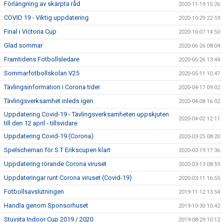
Förlängning av skärpta råd
2020-11-19 15:26
COVID 19 - Viktig uppdatering
2020-10-29 22:59
Final i Victoria Cup
2020-10-07 14:50
Glad sommar
2020-06-26 08:04
Framtidens Fotbollsledare
2020-05-26 13:44
Sommarfotbollskolan V25
2020-05-11 10:47
Tävlingsinformation i Corona tider
2020-04-17 09:02
Tävlingsverksamhet inleds igen
2020-04-08 16:02
Uppdatering Covid-19 - Tävlingsverksamheten uppskjuten
2020-04-02 12:11
till den 12 april - tillsvidare
Uppdatering Covid-19 (Corona)
2020-03-25 08:20
Spelscheman för S:T Erikscupen klart
2020-03-19 17:36
Uppdatering rörande Corona viruset
2020-03-13 08:59
Uppdateringar runt Corona viruset (Covid-19)
2020-03-11 16:55
Fotbollsavslutningen
2019-11-12 13:54
Handla genom Sponsorhuset
2019-10-30 10:42
Stuvsta Indoor Cup 2019 / 2020
2019-08-29 10:12