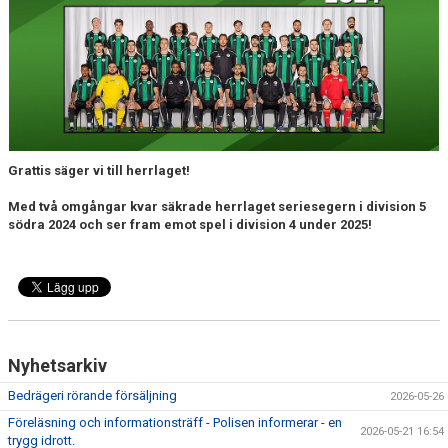
HISTORIK
UTMÄRKELSER STUVSTA IF
GDPR
LEDIGA TJÄNSTER
Grattis säger vi till herrlaget!
DOKUMENT
Med två omgångar kvar säkrade herrlaget seriesegern i division 5
NYHETER
södra 2024 och ser fram emot spel i division 4 under 2025!
KLUBBSHOPPEN
SUPPORTERSHOP
KALENDER
Nyhetsarkiv
MATCHER
Bedrägeri rörande försäljning
2026-05-26
Föreläsning och informationsträff - Polisen informerar - en
LEDARINFO
2026-05-21 16:54
trygg idrott.