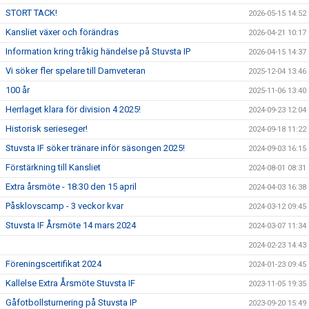
STORT TACK!
2026-05-15 14:52
DOMARE
Kansliet växer och förändras
2026-04-21 10:17
SPELARE & FÖRÄLDRAR
Information kring tråkig händelse på Stuvsta IP
2026-04-15 14:37
Vi söker fler spelare till Damveteran
2025-12-04 13:46
FOTBOLLSSKOLA FÖR KNATTAR
100 år
2025-11-06 13:40
Herrlaget klara för division 4 2025!
NY MEDLEM / PROVTRÄNINGAR
2024-09-23 12:04
Historisk serieseger!
2024-09-18 11:22
TRYGG FÖRENING
Stuvsta IF söker tränare inför säsongen 2025!
2024-09-03 16:15
Förstärkning till Kansliet
2024-08-01 08:31
Extra årsmöte - 18:30 den 15 april
2024-04-03 16:38
Påsklovscamp - 3 veckor kvar
2024-03-12 09:45
Stuvsta IF Årsmöte 14 mars 2024
2024-03-07 11:34
2024-02-23 14:43
Föreningscertifikat 2024
2024-01-23 09:45
Kallelse Extra Årsmöte Stuvsta IF
2023-11-05 19:35
Gåfotbollsturnering på Stuvsta IP
2023-09-20 15:49