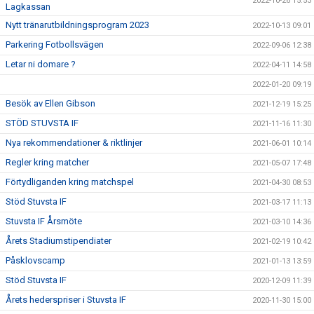
2022-10-26 15:53
Lagkassan
Nytt tränarutbildningsprogram 2023
2022-10-13 09:01
Parkering Fotbollsvägen
2022-09-06 12:38
Letar ni domare ?
2022-04-11 14:58
2022-01-20 09:19
Besök av Ellen Gibson
2021-12-19 15:25
STÖD STUVSTA IF
2021-11-16 11:30
Nya rekommendationer & riktlinjer
2021-06-01 10:14
Regler kring matcher
2021-05-07 17:48
Förtydliganden kring matchspel
2021-04-30 08:53
Stöd Stuvsta IF
2021-03-17 11:13
Stuvsta IF Årsmöte
2021-03-10 14:36
Årets Stadiumstipendiater
2021-02-19 10:42
Påsklovscamp
2021-01-13 13:59
Stöd Stuvsta IF
2020-12-09 11:39
Årets hederspriser i Stuvsta IF
2020-11-30 15:00