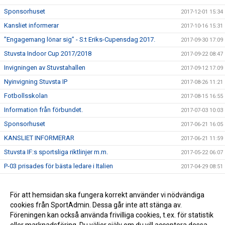
Sponsorhuset
2017-12-01 15:34
Kansliet informerar
2017-10-16 15:31
”Engagemang lönar sig” - S:t Eriks-Cupensdag 2017.
2017-09-30 17:09
Stuvsta Indoor Cup 2017/2018
2017-09-22 08:47
Invigningen av Stuvstahallen
2017-09-12 17:09
Nyinvigning Stuvsta IP
2017-08-26 11:21
Fotbollsskolan
2017-08-15 16:55
Information från förbundet.
2017-07-03 10:03
Sponsorhuset
2017-06-21 16:05
KANSLIET INFORMERAR
2017-06-21 11:59
Stuvsta IF:s sportsliga riktlinjer m.m.
2017-05-22 06:07
P-03 prisades för bästa ledare i Italien
2017-04-29 08:51
Spelscheman till Sanktan klara
2017-03-15 12:22
Stuvsta IF arrangerar sjunde upplagan av Stuvsta outdoor
För att hemsidan ska fungera korrekt använder vi nödvändiga
2017-03-07 22:48
cookies från SportAdmin. Dessa går inte att stänga av.
Stuvstahallen
2017-02-01 14:17
Föreningen kan också använda frivilliga cookies, t.ex. för statistik