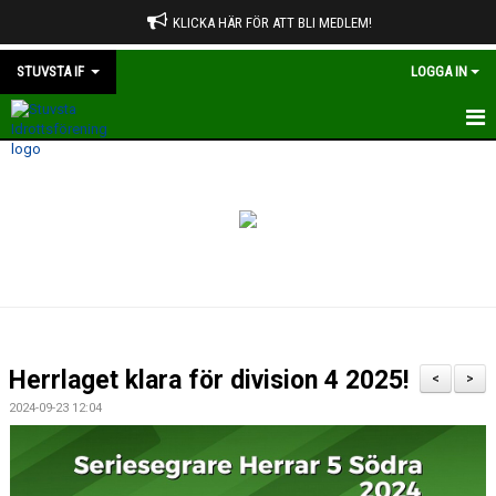
KLICKA HÄR FÖR ATT BLI MEDLEM!
STUVSTA IF
LOGGA IN
HEM
OM STUVSTA IF
STADGAR
VÄRDERINGAR OCH RIKTLINJER
OM TOPPNING
Herrlaget klara för division 4 2025!
<
>
ÅRSMÖTE
2024-09-23 12:04
STYRELSEN