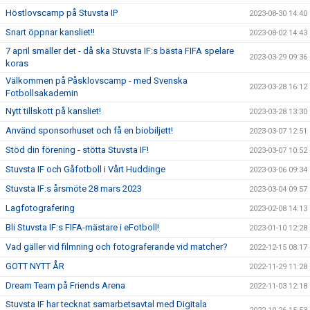
Höstlovscamp på Stuvsta IP
2023-08-30 14:40
Snart öppnar kansliet!!
2023-08-02 14:43
7 april smäller det - då ska Stuvsta IF:s bästa FIFA spelare
2023-03-29 09:36
koras
Välkommen på Påsklovscamp - med Svenska
2023-03-28 16:12
Fotbollsakademin
Nytt tillskott på kansliet!
2023-03-28 13:30
Använd sponsorhuset och få en biobiljett!
2023-03-07 12:51
Stöd din förening - stötta Stuvsta IF!
2023-03-07 10:52
Stuvsta IF och Gåfotboll i Vårt Huddinge
2023-03-06 09:34
Stuvsta IF:s årsmöte 28 mars 2023
2023-03-04 09:57
Lagfotografering
2023-02-08 14:13
Bli Stuvsta IF:s FIFA-mästare i eFotboll!
2023-01-10 12:28
Vad gäller vid filmning och fotograferande vid matcher?
2022-12-15 08:17
GOTT NYTT ÅR
2022-11-29 11:28
Dream Team på Friends Arena
2022-11-03 12:18
Stuvsta IF har tecknat samarbetsavtal med Digitala