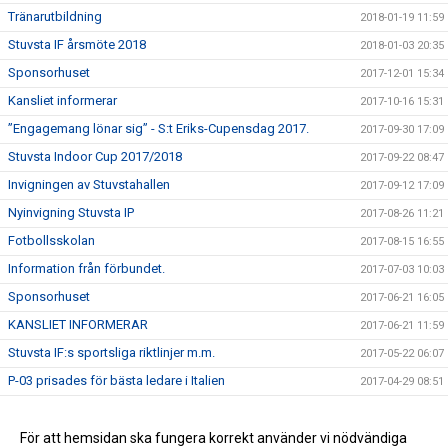
Tränarutbildning
2018-01-19 11:59
Stuvsta IF årsmöte 2018
2018-01-03 20:35
Sponsorhuset
2017-12-01 15:34
Kansliet informerar
2017-10-16 15:31
”Engagemang lönar sig” - S:t Eriks-Cupensdag 2017.
2017-09-30 17:09
Stuvsta Indoor Cup 2017/2018
2017-09-22 08:47
Invigningen av Stuvstahallen
2017-09-12 17:09
Nyinvigning Stuvsta IP
2017-08-26 11:21
Fotbollsskolan
2017-08-15 16:55
Information från förbundet.
2017-07-03 10:03
Sponsorhuset
2017-06-21 16:05
KANSLIET INFORMERAR
2017-06-21 11:59
Stuvsta IF:s sportsliga riktlinjer m.m.
2017-05-22 06:07
P-03 prisades för bästa ledare i Italien
2017-04-29 08:51
Spelscheman till Sanktan klara
2017-03-15 12:22
Stuvsta IF arrangerar sjunde upplagan av Stuvsta outdoor
För att hemsidan ska fungera korrekt använder vi nödvändiga
2017-03-07 22:48