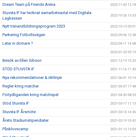
Dream Team på Friends Arena
2022-11-03 12:18
Stuvsta IF har tecknat samarbetsavtal med Digitala
2022-10-26 15:53
Lagkassan
Nytt tränarutbildningsprogram 2023
2022-10-13 09:01
Parkering Fotbollsvägen
2022-09-06 12:38
Letar ni domare ?
2022-04-11 14:58
2022-01-20 09:19
Besök av Ellen Gibson
2021-12-19 15:25
STÖD STUVSTA IF
2021-11-16 11:30
Nya rekommendationer & riktlinjer
2021-06-01 10:14
Regler kring matcher
2021-05-07 17:48
Förtydliganden kring matchspel
2021-04-30 08:53
Stöd Stuvsta IF
2021-03-17 11:13
Stuvsta IF Årsmöte
2021-03-10 14:36
Årets Stadiumstipendiater
2021-02-19 10:42
Påsklovscamp
2021-01-13 13:59