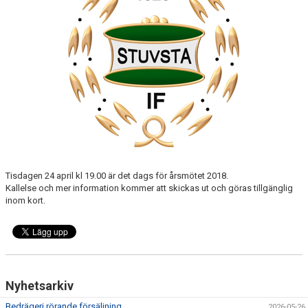
HISTORIK
UTMÄRKELSER STUVSTA IF
GDPR
LEDIGA TJÄNSTER
DOKUMENT
NYHETER
Tisdagen 24 april kl 19.00 är det dags för årsmötet 2018.
KLUBBSHOPPEN
Kallelse och mer information kommer att skickas ut och göras tillgänglig
inom kort.
SUPPORTERSHOP
KALENDER
MATCHER
Nyhetsarkiv
LEDARINFO
Bedrägeri rörande försäljning
2026-05-26