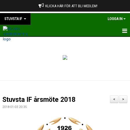
KLICKA HÄR FÖR ATT BLI MEDLEM!
STUVSTA IF
LOGGA IN
HEM
OM STUVSTA IF
STADGAR
VÄRDERINGAR OCH RIKTLINJER
OM TOPPNING
Stuvsta IF årsmöte 2018
<
>
ÅRSMÖTE
2018-01-03 20:35
STYRELSEN