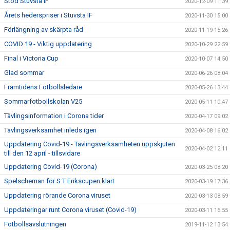
Stöd Stuvsta IF
2020-12-09 11:39
Årets hederspriser i Stuvsta IF
2020-11-30 15:00
Förlängning av skärpta råd
2020-11-19 15:26
COVID 19 - Viktig uppdatering
2020-10-29 22:59
Final i Victoria Cup
2020-10-07 14:50
Glad sommar
2020-06-26 08:04
Framtidens Fotbollsledare
2020-05-26 13:44
Sommarfotbollskolan V25
2020-05-11 10:47
Tävlingsinformation i Corona tider
2020-04-17 09:02
Tävlingsverksamhet inleds igen
2020-04-08 16:02
Uppdatering Covid-19 - Tävlingsverksamheten uppskjuten
2020-04-02 12:11
till den 12 april - tillsvidare
Uppdatering Covid-19 (Corona)
2020-03-25 08:20
Spelscheman för S:T Erikscupen klart
2020-03-19 17:36
Uppdatering rörande Corona viruset
2020-03-13 08:59
Uppdateringar runt Corona viruset (Covid-19)
2020-03-11 16:55
Fotbollsavslutningen
2019-11-12 13:54