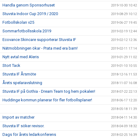
Handla genom Sponsorhuset
2019-10-30 10:42
Stuvsta Indoor Cup 2019 / 2020
2019-08-29 10:12
Fotbollskolan v25
2019-06-27 19:45
Sommarfotbollsskola 2019
2019-02-19 12:44
Ecovance Skincare supporterar Stuvsta IF
2019-02-12 12:36
Nätmobbningen ökar - Prata med era barn!
2019-02-11 17:14
Nytt avtal med Aleris
2019-01-29 11:02
Stort Tack
2019-01-10 10:55
Stuvsta IF Årsmöte
2018-12-16 11:53
Årets spelaravslutning
2018-11-07 16:08
Stuvsta IF på Gothia - Dream Team tog hem pokalen!
2018-07-22 22:13
Huddinge kommun planerar för fler fotbollsplaner!
2018-06-17 12:20
2018-05-18 11:39
Import av matcher
2018-04-11 14:30
Stuvsta IF söker revisor.
2018-04-09 18:32
Dags för årets ledarkonferens
2018-02-25 16:39