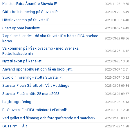
Kallelse Extra Årsmöte Stuvsta IF
2023-11-05 19:35
Gåfotbollsturnering på Stuvsta IP
2023-09-20 15:49
Höstlovscamp på Stuvsta IP
2023-08-30 14:40
Snart öppnar kansliet!!
2023-08-02 14:43
7 april smäller det - då ska Stuvsta IF:s bästa FIFA spelare
2023-03-29 09:36
koras
Välkommen på Påsklovscamp - med Svenska
2023-03-28 16:12
Fotbollsakademin
Nytt tillskott på kansliet!
2023-03-28 13:30
Använd sponsorhuset och få en biobiljett!
2023-03-07 12:51
Stöd din förening - stötta Stuvsta IF!
2023-03-07 10:52
Stuvsta IF och Gåfotboll i Vårt Huddinge
2023-03-06 09:34
Stuvsta IF:s årsmöte 28 mars 2023
2023-03-04 09:57
Lagfotografering
2023-02-08 14:13
Bli Stuvsta IF:s FIFA-mästare i eFotboll!
2023-01-10 12:28
Vad gäller vid filmning och fotograferande vid matcher?
2022-12-15 08:17
GOTT NYTT ÅR
2022-11-29 11:28