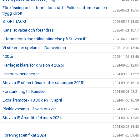
Föreläsning och informationsträff - Polisen informerar - en
DOMARE
2026-05-21 16:54
trygg idrott.
STORT TACK!
SPELARE & FÖRÄLDRAR
2026-05-15 14:52
Kansliet växer och förändras
2026-04-21 10:17
FOTBOLLSSKOLA FÖR KNATTAR
Information kring tråkig händelse på Stuvsta IP
2026-04-15 14:37
Vi söker fler spelare till Damveteran
2025-12-04 13:46
NY MEDLEM / PROVTRÄNINGAR
100 år
2025-11-06 13:40
TRYGG FÖRENING
Herrlaget klara för division 4 2025!
2024-09-23 12:04
Historisk serieseger!
2024-09-18 11:22
Stuvsta IF söker tränare inför säsongen 2025!
2024-09-03 16:15
Förstärkning till Kansliet
2024-08-01 08:31
Extra årsmöte - 18:30 den 15 april
2024-04-03 16:38
Påsklovscamp - 3 veckor kvar
2024-03-12 09:45
Stuvsta IF Årsmöte 14 mars 2024
2024-03-07 11:34
2024-02-23 14:43
Föreningscertifikat 2024
2024-01-23 09:45