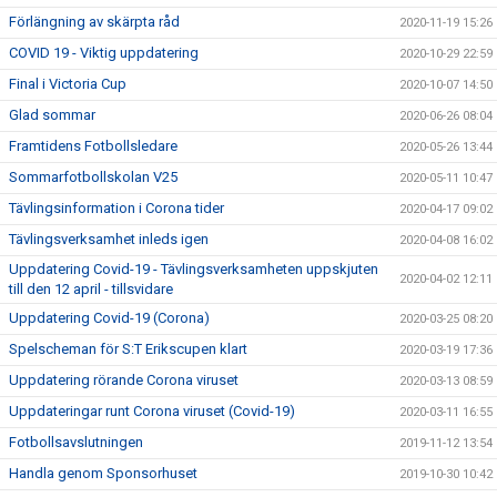
Förlängning av skärpta råd
2020-11-19 15:26
COVID 19 - Viktig uppdatering
2020-10-29 22:59
Final i Victoria Cup
2020-10-07 14:50
Glad sommar
2020-06-26 08:04
Framtidens Fotbollsledare
2020-05-26 13:44
Sommarfotbollskolan V25
2020-05-11 10:47
Tävlingsinformation i Corona tider
2020-04-17 09:02
Tävlingsverksamhet inleds igen
2020-04-08 16:02
Uppdatering Covid-19 - Tävlingsverksamheten uppskjuten
2020-04-02 12:11
till den 12 april - tillsvidare
Uppdatering Covid-19 (Corona)
2020-03-25 08:20
Spelscheman för S:T Erikscupen klart
2020-03-19 17:36
Uppdatering rörande Corona viruset
2020-03-13 08:59
Uppdateringar runt Corona viruset (Covid-19)
2020-03-11 16:55
Fotbollsavslutningen
2019-11-12 13:54
Handla genom Sponsorhuset
2019-10-30 10:42