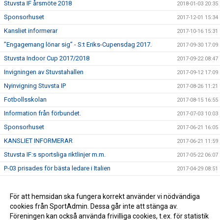
Stuvsta IF årsmöte 2018
2018-01-03 20:35
Sponsorhuset
2017-12-01 15:34
Kansliet informerar
2017-10-16 15:31
”Engagemang lönar sig” - S:t Eriks-Cupensdag 2017.
2017-09-30 17:09
Stuvsta Indoor Cup 2017/2018
2017-09-22 08:47
Invigningen av Stuvstahallen
2017-09-12 17:09
Nyinvigning Stuvsta IP
2017-08-26 11:21
Fotbollsskolan
2017-08-15 16:55
Information från förbundet.
2017-07-03 10:03
Sponsorhuset
2017-06-21 16:05
KANSLIET INFORMERAR
2017-06-21 11:59
Stuvsta IF:s sportsliga riktlinjer m.m.
2017-05-22 06:07
P-03 prisades för bästa ledare i Italien
2017-04-29 08:51
Spelscheman till Sanktan klara
2017-03-15 12:22
Stuvsta IF arrangerar sjunde upplagan av Stuvsta outdoor
För att hemsidan ska fungera korrekt använder vi nödvändiga
2017-03-07 22:48
cookies från SportAdmin. Dessa går inte att stänga av.
Stuvstahallen
2017-02-01 14:17
Föreningen kan också använda frivilliga cookies, t.ex. för statistik