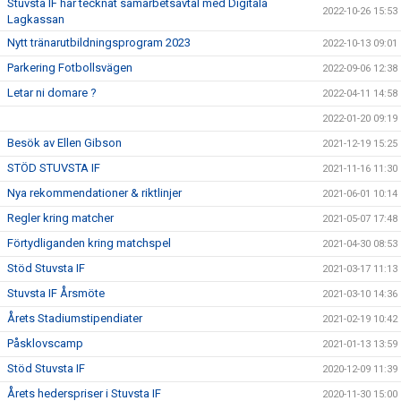
Stuvsta IF har tecknat samarbetsavtal med Digitala
2022-10-26 15:53
Lagkassan
Nytt tränarutbildningsprogram 2023
2022-10-13 09:01
Parkering Fotbollsvägen
2022-09-06 12:38
Letar ni domare ?
2022-04-11 14:58
2022-01-20 09:19
Besök av Ellen Gibson
2021-12-19 15:25
STÖD STUVSTA IF
2021-11-16 11:30
Nya rekommendationer & riktlinjer
2021-06-01 10:14
Regler kring matcher
2021-05-07 17:48
Förtydliganden kring matchspel
2021-04-30 08:53
Stöd Stuvsta IF
2021-03-17 11:13
Stuvsta IF Årsmöte
2021-03-10 14:36
Årets Stadiumstipendiater
2021-02-19 10:42
Påsklovscamp
2021-01-13 13:59
Stöd Stuvsta IF
2020-12-09 11:39
Årets hederspriser i Stuvsta IF
2020-11-30 15:00