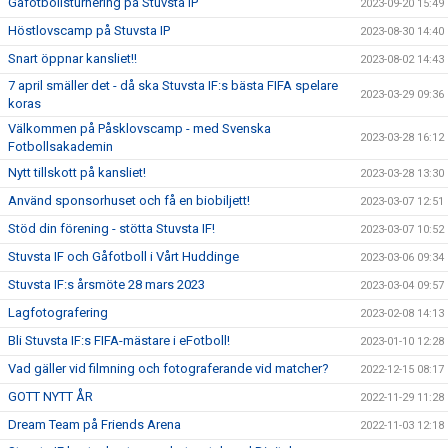
Gåfotbollsturnering på Stuvsta IP
2023-09-20 15:49
Höstlovscamp på Stuvsta IP
2023-08-30 14:40
Snart öppnar kansliet!!
2023-08-02 14:43
7 april smäller det - då ska Stuvsta IF:s bästa FIFA spelare
2023-03-29 09:36
koras
Välkommen på Påsklovscamp - med Svenska
2023-03-28 16:12
Fotbollsakademin
Nytt tillskott på kansliet!
2023-03-28 13:30
Använd sponsorhuset och få en biobiljett!
2023-03-07 12:51
Stöd din förening - stötta Stuvsta IF!
2023-03-07 10:52
Stuvsta IF och Gåfotboll i Vårt Huddinge
2023-03-06 09:34
Stuvsta IF:s årsmöte 28 mars 2023
2023-03-04 09:57
Lagfotografering
2023-02-08 14:13
Bli Stuvsta IF:s FIFA-mästare i eFotboll!
2023-01-10 12:28
Vad gäller vid filmning och fotograferande vid matcher?
2022-12-15 08:17
GOTT NYTT ÅR
2022-11-29 11:28
Dream Team på Friends Arena
2022-11-03 12:18