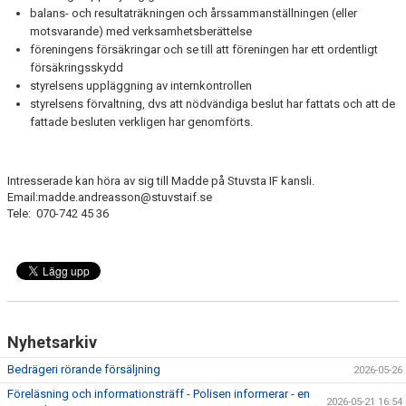
balans- och resultaträkningen och årssammanställningen (eller
DOMARE
motsvarande) med verksamhets­berättelse
föreningens försäkringar och se till att föreningen har ett ordent­ligt
SPELARE & FÖRÄLDRAR
försäkringsskydd
styrelsens uppläggning av internkontrollen
styrelsens förvaltning, dvs att nödvändiga beslut har fattats och att de
FOTBOLLSSKOLA FÖR KNATTAR
fattade besluten verkligen har genomförts.
NY MEDLEM / PROVTRÄNINGAR
Intresserade kan höra av sig till Madde på Stuvsta IF kansli.
TRYGG FÖRENING
Email:madde.andreasson@stuvstaif.se
Tele: 070-742 45 36
Nyhetsarkiv
Bedrägeri rörande försäljning
2026-05-26
Föreläsning och informationsträff - Polisen informerar - en
2026-05-21 16:54