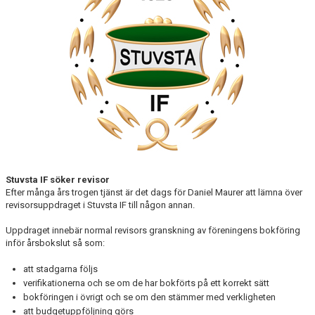
HISTORIK
UTMÄRKELSER STUVSTA IF
GDPR
LEDIGA TJÄNSTER
DOKUMENT
NYHETER
Stuvsta IF söker revisor
KLUBBSHOPPEN
Efter många års trogen tjänst är det dags för Daniel Maurer att lämna över
revisorsuppdraget i Stuvsta IF till någon annan.
SUPPORTERSHOP
Uppdraget innebär normal revisors granskning av föreningens bokföring
KALENDER
inför årsbokslut så som:
att stadgarna följs
MATCHER
verifikationerna och se om de har bokförts på ett korrekt sätt
bokföringen i övrigt och se om den stämmer med verkligheten
LEDARINFO
att budgetuppföljning görs