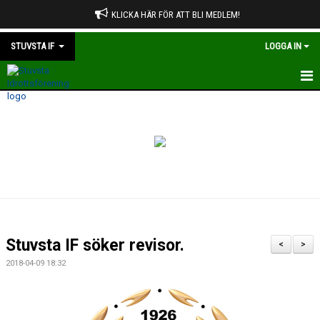
KLICKA HÄR FÖR ATT BLI MEDLEM!
STUVSTA IF
LOGGA IN
HEM
OM STUVSTA IF
STADGAR
VÄRDERINGAR OCH RIKTLINJER
OM TOPPNING
Stuvsta IF söker revisor.
<
>
ÅRSMÖTE
2018-04-09 18:32
STYRELSEN