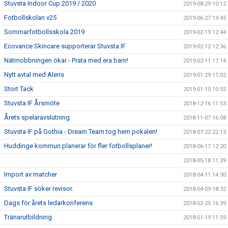
Stuvsta Indoor Cup 2019 / 2020
2019-08-29 10:12
Fotbollskolan v25
2019-06-27 19:45
Sommarfotbollsskola 2019
2019-02-19 12:44
Ecovance Skincare supporterar Stuvsta IF
2019-02-12 12:36
Nätmobbningen ökar - Prata med era barn!
2019-02-11 17:14
Nytt avtal med Aleris
2019-01-29 11:02
Stort Tack
2019-01-10 10:55
Stuvsta IF Årsmöte
2018-12-16 11:53
Årets spelaravslutning
2018-11-07 16:08
Stuvsta IF på Gothia - Dream Team tog hem pokalen!
2018-07-22 22:13
Huddinge kommun planerar för fler fotbollsplaner!
2018-06-17 12:20
2018-05-18 11:39
Import av matcher
2018-04-11 14:30
Stuvsta IF söker revisor.
2018-04-09 18:32
Dags för årets ledarkonferens
2018-02-25 16:39
Tränarutbildning
2018-01-19 11:59