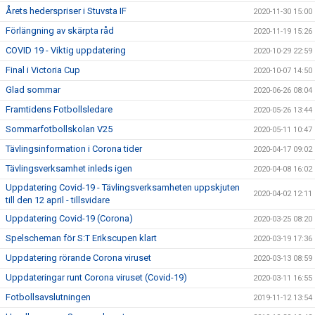
Årets hederspriser i Stuvsta IF
2020-11-30 15:00
Förlängning av skärpta råd
2020-11-19 15:26
COVID 19 - Viktig uppdatering
2020-10-29 22:59
Final i Victoria Cup
2020-10-07 14:50
Glad sommar
2020-06-26 08:04
Framtidens Fotbollsledare
2020-05-26 13:44
Sommarfotbollskolan V25
2020-05-11 10:47
Tävlingsinformation i Corona tider
2020-04-17 09:02
Tävlingsverksamhet inleds igen
2020-04-08 16:02
Uppdatering Covid-19 - Tävlingsverksamheten uppskjuten
2020-04-02 12:11
till den 12 april - tillsvidare
Uppdatering Covid-19 (Corona)
2020-03-25 08:20
Spelscheman för S:T Erikscupen klart
2020-03-19 17:36
Uppdatering rörande Corona viruset
2020-03-13 08:59
Uppdateringar runt Corona viruset (Covid-19)
2020-03-11 16:55
Fotbollsavslutningen
2019-11-12 13:54