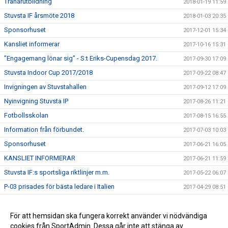
Tränarutbildning
2018-01-19 11:59
Stuvsta IF årsmöte 2018
2018-01-03 20:35
Sponsorhuset
2017-12-01 15:34
Kansliet informerar
2017-10-16 15:31
”Engagemang lönar sig” - S:t Eriks-Cupensdag 2017.
2017-09-30 17:09
Stuvsta Indoor Cup 2017/2018
2017-09-22 08:47
Invigningen av Stuvstahallen
2017-09-12 17:09
Nyinvigning Stuvsta IP
2017-08-26 11:21
Fotbollsskolan
2017-08-15 16:55
Information från förbundet.
2017-07-03 10:03
Sponsorhuset
2017-06-21 16:05
KANSLIET INFORMERAR
2017-06-21 11:59
Stuvsta IF:s sportsliga riktlinjer m.m.
2017-05-22 06:07
P-03 prisades för bästa ledare i Italien
2017-04-29 08:51
Spelscheman till Sanktan klara
2017-03-15 12:22
Stuvsta IF arrangerar sjunde upplagan av Stuvsta outdoor
För att hemsidan ska fungera korrekt använder vi nödvändiga
2017-03-07 22:48
cookies från SportAdmin. Dessa går inte att stänga av.