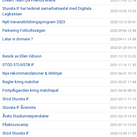
Dream Team på Friends Arena
2022-11-03 12:18
Stuvsta IF har tecknat samarbetsavtal med Digitala
2022-10-26 15:53
Lagkassan
Nytt tränarutbildningsprogram 2023
2022-10-13 09:01
Parkering Fotbollsvägen
2022-09-06 12:38
Letar ni domare ?
2022-04-11 14:58
2022-01-20 09:19
Besök av Ellen Gibson
2021-12-19 15:25
STÖD STUVSTA IF
2021-11-16 11:30
Nya rekommendationer & riktlinjer
2021-06-01 10:14
Regler kring matcher
2021-05-07 17:48
Förtydliganden kring matchspel
2021-04-30 08:53
Stöd Stuvsta IF
2021-03-17 11:13
Stuvsta IF Årsmöte
2021-03-10 14:36
Årets Stadiumstipendiater
2021-02-19 10:42
Påsklovscamp
2021-01-13 13:59
Stöd Stuvsta IF
2020-12-09 11:39