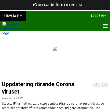
KLICKA HÄR FÖR ATT BLI MEDLEM!
STUVSTA IF
LOGGA IN
HEM
OM STUVSTA IF
STADGAR
VÄRDERINGAR OCH RIKTLINJER
OM TOPPNING
Uppdatering rörande Corona
<
>
ÅRSMÖTE
viruset
2020-03-13 08:59
STYRELSEN
Stuvsta IF har haft ett extra styrelsemöte rörande coronaviruset för att se
om vi ska förändra våra rekommendationer i tidigare information. Och