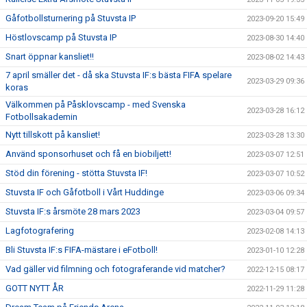
Gåfotbollsturnering på Stuvsta IP
2023-09-20 15:49
Höstlovscamp på Stuvsta IP
2023-08-30 14:40
Snart öppnar kansliet!!
2023-08-02 14:43
7 april smäller det - då ska Stuvsta IF:s bästa FIFA spelare
2023-03-29 09:36
koras
Välkommen på Påsklovscamp - med Svenska
2023-03-28 16:12
Fotbollsakademin
Nytt tillskott på kansliet!
2023-03-28 13:30
Använd sponsorhuset och få en biobiljett!
2023-03-07 12:51
Stöd din förening - stötta Stuvsta IF!
2023-03-07 10:52
Stuvsta IF och Gåfotboll i Vårt Huddinge
2023-03-06 09:34
Stuvsta IF:s årsmöte 28 mars 2023
2023-03-04 09:57
Lagfotografering
2023-02-08 14:13
Bli Stuvsta IF:s FIFA-mästare i eFotboll!
2023-01-10 12:28
Vad gäller vid filmning och fotograferande vid matcher?
2022-12-15 08:17
GOTT NYTT ÅR
2022-11-29 11:28