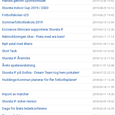
Handla genom Sponsorhuset
2019-10-30 10:42
Stuvsta Indoor Cup 2019 / 2020
2019-08-29 10:12
Fotbollskolan v25
2019-06-27 19:45
Sommarfotbollsskola 2019
2019-02-19 12:44
Ecovance Skincare supporterar Stuvsta IF
2019-02-12 12:36
Nätmobbningen ökar - Prata med era barn!
2019-02-11 17:14
Nytt avtal med Aleris
2019-01-29 11:02
Stort Tack
2019-01-10 10:55
Stuvsta IF Årsmöte
2018-12-16 11:53
Årets spelaravslutning
2018-11-07 16:08
Stuvsta IF på Gothia - Dream Team tog hem pokalen!
2018-07-22 22:13
Huddinge kommun planerar för fler fotbollsplaner!
2018-06-17 12:20
2018-05-18 11:39
Import av matcher
2018-04-11 14:30
Stuvsta IF söker revisor.
2018-04-09 18:32
Dags för årets ledarkonferens
2018-02-25 16:39