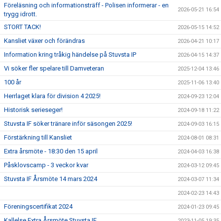
Föreläsning och informationsträff - Polisen informerar - en
2026-05-21 16:54
DOMARE
trygg idrott.
STORT TACK!
2026-05-15 14:52
SPELARE & FÖRÄLDRAR
Kansliet växer och förändras
2026-04-21 10:17
Information kring tråkig händelse på Stuvsta IP
2026-04-15 14:37
FOTBOLLSSKOLA FÖR KNATTAR
Vi söker fler spelare till Damveteran
2025-12-04 13:46
NY MEDLEM / PROVTRÄNINGAR
100 år
2025-11-06 13:40
Herrlaget klara för division 4 2025!
2024-09-23 12:04
TRYGG FÖRENING
Historisk serieseger!
2024-09-18 11:22
Stuvsta IF söker tränare inför säsongen 2025!
2024-09-03 16:15
Förstärkning till Kansliet
2024-08-01 08:31
Extra årsmöte - 18:30 den 15 april
2024-04-03 16:38
Påsklovscamp - 3 veckor kvar
2024-03-12 09:45
Stuvsta IF Årsmöte 14 mars 2024
2024-03-07 11:34
2024-02-23 14:43
Föreningscertifikat 2024
2024-01-23 09:45
Kallelse Extra Årsmöte Stuvsta IF
2023-11-05 19:35