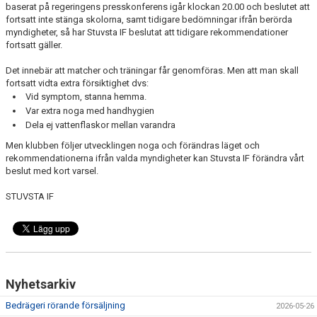
HISTORIK
baserat på regeringens presskonferens igår klockan 20.00 och beslutet att
fortsatt inte stänga skolorna, samt tidigare bedömningar ifrån berörda
UTMÄRKELSER STUVSTA IF
myndigheter, så har Stuvsta IF beslutat att tidigare rekommendationer
fortsatt gäller.
GDPR
Det innebär att matcher och träningar får genomföras. Men att man skall
fortsatt vidta extra försiktighet dvs:
LEDIGA TJÄNSTER
Vid symptom, stanna hemma.
Var extra noga med handhygien
DOKUMENT
Dela ej vattenflaskor mellan varandra
Men klubben följer utvecklingen noga och förändras läget och
NYHETER
rekommendationerna ifrån valda myndigheter kan Stuvsta IF förändra vårt
beslut med kort varsel.
KLUBBSHOPPEN
STUVSTA IF
SUPPORTERSHOP
KALENDER
MATCHER
Nyhetsarkiv
LEDARINFO
Bedrägeri rörande försäljning
2026-05-26